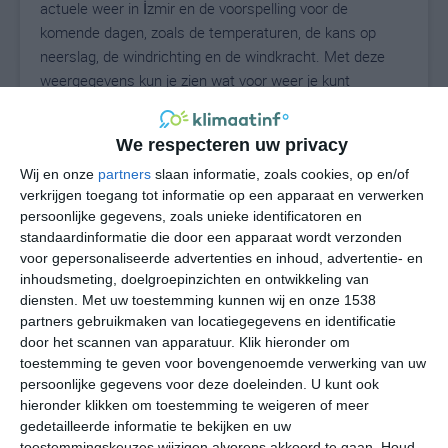
actuele weer in İzmir en de voorspelling voor de
komende dagen, zoals de temperaturen, de kans op
neerslag, de windrichting en de windkracht. Met deze
weergegevens kun je zien wat voor weer je kunt
verwachten in İzmir. Op basis van de klimaatstatistieken
beschrijven we het weer per maand in İzmir. Dit is geen
We respecteren uw privacy
langetermijnverwachting, maar geeft het gemiddelde
weerbeeld voor alle maanden van het jaar. Wil je de
Wij en onze
partners
slaan informatie, zoals cookies, op en/of
verkrijgen toegang tot informatie op een apparaat en verwerken
uitgebreide weersverwachting voor İzmir zien? Op de
persoonlijke gegevens, zoals unieke identificatoren en
pagina met extra weerinformatie tonen we de kans op
standaardinformatie die door een apparaat wordt verzonden
sneeuw, de gevoelstemperatuur, de zichtbaarheid, de
voor gepersonaliseerde advertenties en inhoud, advertentie- en
UV-kracht, de luchtdruk en meer goede weerinfo.
inhoudsmeting, doelgroepinzichten en ontwikkeling van
diensten.
Met uw toestemming kunnen wij en onze 1538
partners gebruikmaken van locatiegegevens en identificatie
door het scannen van apparatuur. Klik hieronder om
26
N
°C
toestemming te geven voor bovengenoemde verwerking van uw
persoonlijke gegevens voor deze doeleinden. U kunt ook
L
hieronder klikken om toestemming te weigeren of meer
W
gedetailleerde informatie te bekijken en uw
toestemmingskeuzes wijzigen alvorens akkoord te gaan.
Houd