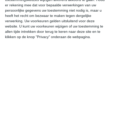
er rekening mee dat voor bepaalde verwerkingen van uw
wo
do
vr
za
zo
persoonlijke gegevens uw toestemming niet nodig is, maar u
heeft het recht om bezwaar te maken tegen dergelijke
verwerking. Uw voorkeuren gelden uitsluitend voor deze
29°
23°
32°
24°
32°
24°
31°
23°
31°
23°
website. U kunt uw voorkeuren wijzigen of uw toestemming te
allen tijde intrekken door terug te keren naar deze site en te
27°C
25°C
24°C
24°C
25°C
29
klikken op de knop "Privacy" onderaan de webpagina.
20:00
23:00
02:00
05:00
08:00
11
20:00
23:00
02:00
05:00
08:00
11
Z 1
Z 2
ZZW 2
ZZW 2
ZZW 2
ZW
20:00
23:00
02:00
05:00
08:00
11