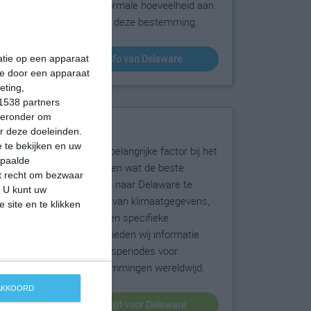
sneeuw en de normale hoeveelheid aan
zonneschijn voor deze bestemming.
klimaatinfo van Delaware
matie op een apparaat
ie door een apparaat
eting,
1538 partners
hieronder om
Beste reistijd
r deze doeleinden.
 te bekijken en uw
Het weer is een belangrijke factor bij het
epaalde
reizen. Wil je weten wat de beste
et recht om bezwaar
maanden zijn om naar Delaware te
. U kunt uw
reizen? Op basis van klimaatgegevens,
 site en te klikken
weersextremen en specifieke
weerinformatie bieden wij informatie
over de beste reisperiodes voor
duizenden bestemmingen wereldwijd.
 AKKOORD
beste reistijd voor Delaware