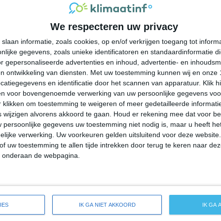
32°
22°
32°
22°
31°
23°
26°
23°
We respecteren uw privacy
29°C
27°C
25°C
24°C
26°C
slaan informatie, zoals cookies, op en/of verkrijgen toegang tot infor
lijke gegevens, zoals unieke identificatoren en standaardinformatie d
20:00
23:00
02:00
05:00
08:00
r gepersonaliseerde advertenties en inhoud, advertentie- en inhoudsm
n ontwikkeling van diensten.
Met uw toestemming kunnen wij en onze 
atiegegevens en identificatie door het scannen van apparatuur. Klik 
en voor bovengenoemde verwerking van uw persoonlijke gegevens voo
20:00
23:00
02:00
05:00
08:00
 klikken om toestemming te weigeren of meer gedetailleerde informatie
wijzigen alvorens akkoord te gaan.
Houd er rekening mee dat voor b
 persoonlijke gegevens uw toestemming niet nodig is, maar u heeft h
ZZW 2
ZZW 2
ZZW 2
ZW 2
ZW 2
lijke verwerking. Uw voorkeuren gelden uitsluitend voor deze website
of uw toestemming te allen tijde intrekken door terug te keren naar deze
" onderaan de webpagina.
20:00
23:00
02:00
05:00
08:00
e weersverwachting voor Highland Acres
IES
IK GA NIET AKKOORD
IK GA