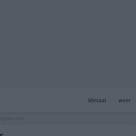
klimaat
weer
highland acres
s