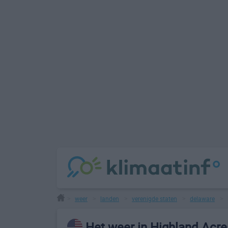
weer
landen
verenigde staten
delaware
>
>
>
>
>
Het weer in Highland Acre