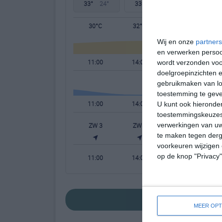
33°
24°
33°
24°
32°
23°
30°C
32°C
32°C
Wij en onze
partners
en verwerken persoon
11:00
14:00
17:00
wordt verzonden voo
doelgroepinzichten e
gebruikmaken van loc
toestemming te gev
11:00
14:00
17:00
U kunt ook hieronder
toestemmingskeuzes 
verwerkingen van uw
ZW 3
ZW 3
ZW 3
te maken tegen derge
voorkeuren wijzigen 
op de knop "Privacy
11:00
14:00
17:00
bekijk de uitgebreid
MEER OPT