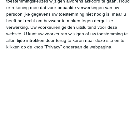
toestemmingskeuzes wijzigen alvorens akkoord te gaan.
Houd
er rekening mee dat voor bepaalde verwerkingen van uw
persoonlijke gegevens uw toestemming niet nodig is, maar u
do
vr
za
zo
ma
heeft het recht om bezwaar te maken tegen dergelijke
verwerking. Uw voorkeuren gelden uitsluitend voor deze
website. U kunt uw voorkeuren wijzigen of uw toestemming te
31°
19°
31°
20°
32°
20°
32°
21°
31°
21°
allen tijde intrekken door terug te keren naar deze site en te
klikken op de knop "Privacy" onderaan de webpagina.
19°C
20°C
21°C
26°C
30°C
30
02:00
05:00
08:00
11:00
14:00
17
02:00
05:00
08:00
11:00
14:00
17
ZW 1
W 1
ZZW 1
ZZW 1
ZZW 2
WZ
02:00
05:00
08:00
11:00
14:00
17