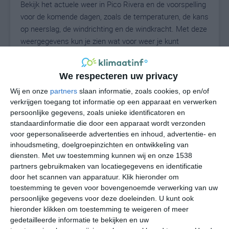
Bekijk het actuele weer in Pico Rivera en de voorspelling
voor de komende dagen, zoals de temperaturen, de kans
op neerslag, de windrichting en de windkracht. Met deze
weergegevens kun je zien wat voor weer je kunt
verwachten in Pico Rivera. Op basis van de
klimaatstatistieken beschrijven we het weer per maand
We respecteren uw privacy
in Pico Rivera. Dit is geen langetermijnverwachting,
maar geeft het gemiddelde weerbeeld voor alle
Wij en onze
partners
slaan informatie, zoals cookies, op en/of
maanden van het jaar. Wil je de uitgebreide
verkrijgen toegang tot informatie op een apparaat en verwerken
persoonlijke gegevens, zoals unieke identificatoren en
weersverwachting voor Pico Rivera zien? Op de pagina
standaardinformatie die door een apparaat wordt verzonden
met extra weerinformatie tonen we de kans op sneeuw,
voor gepersonaliseerde advertenties en inhoud, advertentie- en
de gevoelstemperatuur, de zichtbaarheid, de UV-kracht,
inhoudsmeting, doelgroepinzichten en ontwikkeling van
de luchtdruk en meer goede weerinfo.
diensten.
Met uw toestemming kunnen wij en onze 1538
partners gebruikmaken van locatiegegevens en identificatie
door het scannen van apparatuur. Klik hieronder om
toestemming te geven voor bovengenoemde verwerking van uw
24
N
°C
persoonlijke gegevens voor deze doeleinden. U kunt ook
hieronder klikken om toestemming te weigeren of meer
L
gedetailleerde informatie te bekijken en uw
W