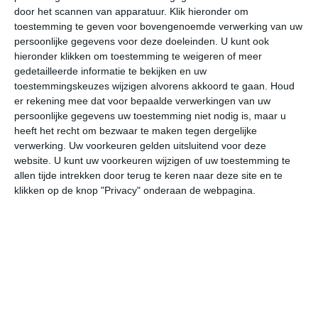
door het scannen van apparatuur. Klik hieronder om
toestemming te geven voor bovengenoemde verwerking van uw
27°
17°
28°
18°
27°
16°
28°
12°
29°
17°
persoonlijke gegevens voor deze doeleinden. U kunt ook
hieronder klikken om toestemming te weigeren of meer
21°C
19°C
18°C
18°C
20°C
24
gedetailleerde informatie te bekijken en uw
toestemmingskeuzes wijzigen alvorens akkoord te gaan.
Houd
er rekening mee dat voor bepaalde verwerkingen van uw
persoonlijke gegevens uw toestemming niet nodig is, maar u
20:00
23:00
02:00
05:00
08:00
11
heeft het recht om bezwaar te maken tegen dergelijke
verwerking. Uw voorkeuren gelden uitsluitend voor deze
website. U kunt uw voorkeuren wijzigen of uw toestemming te
allen tijde intrekken door terug te keren naar deze site en te
20:00
23:00
02:00
05:00
08:00
11
klikken op de knop "Privacy" onderaan de webpagina.
ZO 2
OZO 2
ZO 1
ZO 1
Z 1
Z
20:00
23:00
02:00
05:00
08:00
11