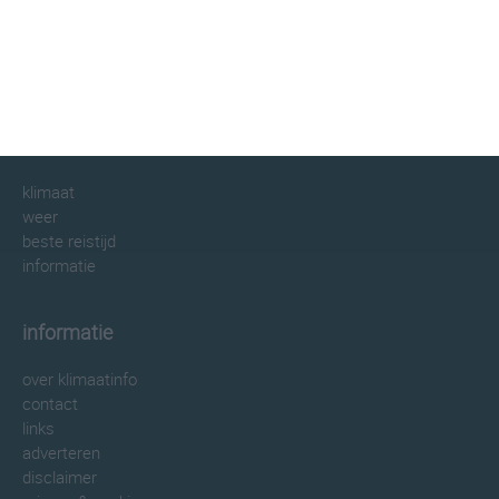
klimaatinfo.nl
klimaat
weer
beste reistijd
informatie
informatie
over klimaatinfo
contact
links
adverteren
disclaimer