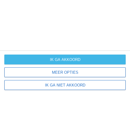
UV-index
UV 0
Matui ligt in:
Afrika
Tanzania
IK GA AKKOORD
MEER OPTIES
Klimaatinfo van Tanzania
IK GA NIET AKKOORD
Het actuele weer en de weersvoorspelling voor de
komende dagen of weken zeggen niets over hoe het
weer in andere maanden kan zijn. Wil je een indicatie
hebben van hoe het weer gemiddeld is in Tanzania?
Daarvoor hebben wij handige klimaatinfo over Tanzania.
Bekijk de gemiddelde temperaturen, de kans op regen of