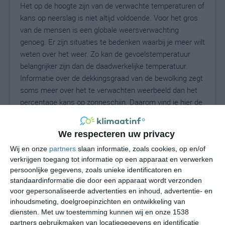
Het op de hoogte zijn van de verwachte temperaturen of
kans op neerslag is niet altijd voldoende. Voor het gros
van de mensen is een globale weersverwachting
genoeg. Er zijn situaties te bedenken waarbij je meer wilt
weten over het weer. Zo kan de gevoelstemperatuur
belangrijker zijn dan de daadwerkelijke temperatuur.
Informatie over de dekkingsgraad van de bewolking zegt
soms meer over het te verwachten weerbeeld dan het
percentage kans op zonneschijn. Daarom vind je hier de
uitgebreide weersvoorspelling voor Matui.
We respecteren uw privacy
Wij en onze
partners
slaan informatie, zoals cookies, op en/of
22
N
°C
verkrijgen toegang tot informatie op een apparaat en verwerken
persoonlijke gegevens, zoals unieke identificatoren en
L
standaardinformatie die door een apparaat wordt verzonden
W
voor gepersonaliseerde advertenties en inhoud, advertentie- en
inhoudsmeting, doelgroepinzichten en ontwikkeling van
diensten.
Met uw toestemming kunnen wij en onze 1538
za
zo
ma
di
wo
partners gebruikmaken van locatiegegevens en identificatie