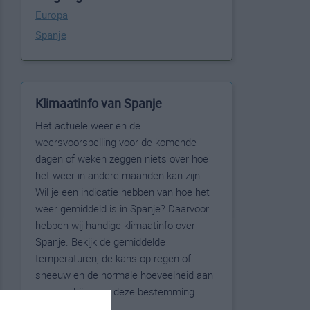
Europa
Spanje
Klimaatinfo van Spanje
Het actuele weer en de
weersvoorspelling voor de komende
dagen of weken zeggen niets over hoe
het weer in andere maanden kan zijn.
Wil je een indicatie hebben van hoe het
weer gemiddeld is in Spanje? Daarvoor
hebben wij handige klimaatinfo over
Spanje. Bekijk de gemiddelde
temperaturen, de kans op regen of
sneeuw en de normale hoeveelheid aan
zonneschijn voor deze bestemming.