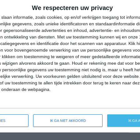
28°
19°
33°
20°
38°
21°
38°
20°
We respecteren uw privacy
29°C
25°C
21°C
21°C
25°C
slaan informatie, zoals cookies, op en/of verkrijgen toegang tot infor
lijke gegevens, zoals unieke identificatoren en standaardinformatie d
r gepersonaliseerde advertenties en inhoud, advertentie- en inhoudsm
n ontwikkeling van diensten.
Met uw toestemming kunnen wij en onze 
21:00
00:00
03:00
06:00
09:00
atiegegevens en identificatie door het scannen van apparatuur. Klik 
en voor bovengenoemde verwerking van uw persoonlijke gegevens voo
 klikken om toestemming te weigeren of meer gedetailleerde informatie
wijzigen alvorens akkoord te gaan.
Houd er rekening mee dat voor b
21:00
00:00
03:00
06:00
09:00
 persoonlijke gegevens uw toestemming niet nodig is, maar u heeft h
lijke verwerking. Uw voorkeuren gelden uitsluitend voor deze website
N 2
NNO 2
N 2
NNO 1
O 1
of uw toestemming te allen tijde intrekken door terug te keren naar deze
" onderaan de webpagina.
21:00
00:00
03:00
06:00
09:00
IES
IK GA NIET AKKOORD
IK GA
breide weersverwachting voor Lerga