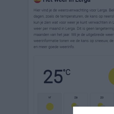
Hier vind je de weersverwachting voor Lerga. Be
dagen, zoals de temperaturen, de kans op neers
kun je zien wat voor weer je kunt verwachten in 
weer per maand in Lerga. Dit is geen langetermi
maanden van het jaar. Wil je de uitgebreide wee
weerinformatie tonen we de kans op sneeuw, de 
en meer goede weerinfo.
25
°C
vr
za
zo