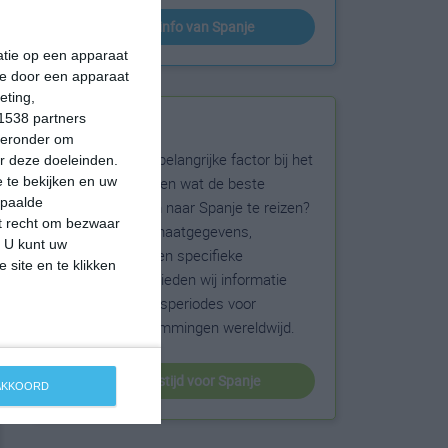
klimaatinfo van Spanje
matie op een apparaat
ie door een apparaat
eting,
1538 partners
Beste reistijd
hieronder om
Het weer is een belangrijke factor bij het
r deze doeleinden.
reizen. Wil je weten wat de beste
 te bekijken en uw
epaalde
maanden zijn om naar Spanje te reizen?
et recht om bezwaar
Op basis van klimaatgegevens,
. U kunt uw
weersextremen en specifieke
 site en te klikken
weerinformatie bieden wij informatie
over de beste reisperiodes voor
duizenden bestemmingen wereldwijd.
beste reistijd voor Spanje
 AKKOORD