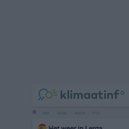
weer
landen
spanje
lerga
>
>
>
>
Het weer in Lerga