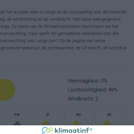
kijk het actuele weer in Lerga en de voorspelling voor de komende
lag, de windrichting en de windkracht. Met deze weergegevens
Lerga. Op basis van de klimaatstatistieken beschrijven we het
jnverwachting, maar geeft het gemiddelde weerbeeld voor alle
rsverwachting voor Lerga zien? Op de pagina met extra
gevoelstemperatuur, de zichtbaarheid, de UV-kracht, de luchtdruk
Neerslagkans: 0%
Luchtvochtigheid: 49%
Windkracht: 2
ma
di
wo
do