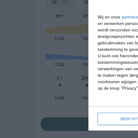
35°
16°
35°
20°
34°
22°
28°C
33°C
35°C
Wij en onze
partners
en verwerken persoon
wordt verzonden voo
doelgroepinzichten e
12:00
15:00
18:00
gebruikmaken van loc
toestemming te gev
U kunt ook hieronder
toestemmingskeuzes 
12:00
15:00
18:00
verwerkingen van uw
te maken tegen derge
Z 1
ZZW 2
NW 2
voorkeuren wijzigen 
op de knop "Privacy
12:00
15:00
18:00
MEER OPT
bekijk de uitge