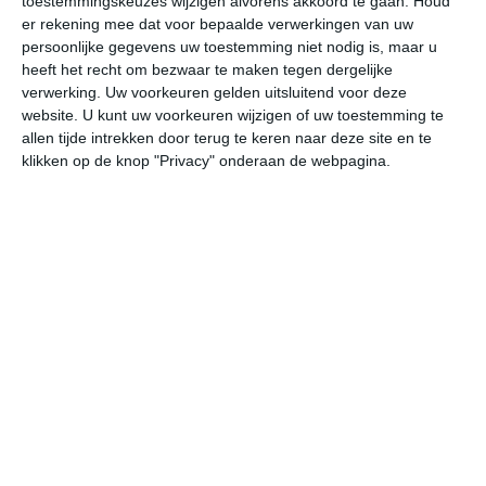
toestemmingskeuzes wijzigen alvorens akkoord te gaan.
Houd
W
er rekening mee dat voor bepaalde verwerkingen van uw
persoonlijke gegevens uw toestemming niet nodig is, maar u
heeft het recht om bezwaar te maken tegen dergelijke
do
vr
za
zo
ma
verwerking. Uw voorkeuren gelden uitsluitend voor deze
website. U kunt uw voorkeuren wijzigen of uw toestemming te
allen tijde intrekken door terug te keren naar deze site en te
31°
19°
32°
19°
31°
18°
31°
20°
31°
22°
klikken op de knop "Privacy" onderaan de webpagina.
21°C
20°C
20°C
27°C
30°C
30
02:00
05:00
08:00
11:00
14:00
17
02:00
05:00
08:00
11:00
14:00
17
WNW 1
WNW 2
NW 1
ZO 2
ZO 3
ZO