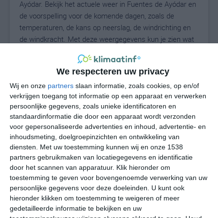
Ayódar. Bekijk het actuele weer in Fuentes de Ayódar en
de voorspelling voor de komende dagen, zoals de
temperaturen, de kans op neerslag, de windrichting en
de windkracht. Met deze weergegevens kun je zien wat
voor weer je kunt verwachten in Fuentes de Ayódar. Op
basis van de klimaatstatistieken beschrijven we het
We respecteren uw privacy
weer per maand in Fuentes de Ayódar. Dit is geen
langetermijnverwachting, maar geeft het gemiddelde
Wij en onze
partners
slaan informatie, zoals cookies, op en/of
verkrijgen toegang tot informatie op een apparaat en verwerken
weerbeeld voor alle maanden van het jaar. Wil je de
persoonlijke gegevens, zoals unieke identificatoren en
uitgebreide weersverwachting voor Fuentes de Ayódar
standaardinformatie die door een apparaat wordt verzonden
zien? Op de pagina met extra weerinformatie tonen we
voor gepersonaliseerde advertenties en inhoud, advertentie- en
de kans op sneeuw, de gevoelstemperatuur, de
inhoudsmeting, doelgroepinzichten en ontwikkeling van
zichtbaarheid, de UV-kracht, de luchtdruk en meer goede
diensten.
Met uw toestemming kunnen wij en onze 1538
weerinfo.
partners gebruikmaken van locatiegegevens en identificatie
door het scannen van apparatuur. Klik hieronder om
toestemming te geven voor bovengenoemde verwerking van uw
persoonlijke gegevens voor deze doeleinden. U kunt ook
25
N
hieronder klikken om toestemming te weigeren of meer
°C
gedetailleerde informatie te bekijken en uw
L