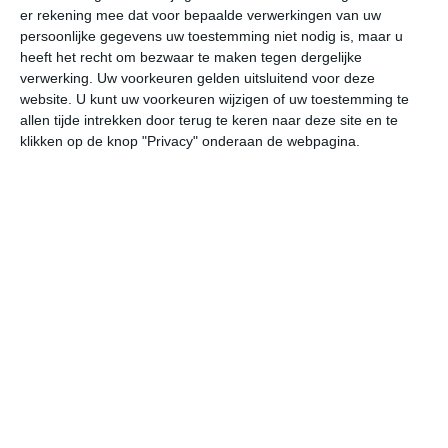
er rekening mee dat voor bepaalde verwerkingen van uw
persoonlijke gegevens uw toestemming niet nodig is, maar u
vr
za
zo
ma
di
heeft het recht om bezwaar te maken tegen dergelijke
verwerking. Uw voorkeuren gelden uitsluitend voor deze
website. U kunt uw voorkeuren wijzigen of uw toestemming te
allen tijde intrekken door terug te keren naar deze site en te
44°
36°
43°
32°
41°
31°
43°
30°
44°
32°
klikken op de knop "Privacy" onderaan de webpagina.
36°C
34°C
32°C
37°C
41°C
43
00:00
03:00
06:00
09:00
12:00
15
00:00
03:00
06:00
09:00
12:00
15
NNW 2
NNW 3
NNW 2
N 3
NNW 3
NN
00:00
03:00
06:00
09:00
12:00
15