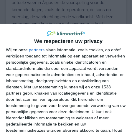
actuele weer in Árgos en de voorspelling voor de
komende dagen, zoals de temperaturen, de kans op
neerslag, de windrichting en de windkracht. Met deze
weergegevens kun je zien wat voor weer je kunt
verwachten in Árgos. Op basis van de
klimaatstatistieken beschrijven we het weer per maand
We respecteren uw privacy
in Árgos. Dit is geen langetermijnverwachting, maar
Wij en onze
partners
slaan informatie, zoals cookies, op en/of
geeft het gemiddelde weerbeeld voor alle maanden van
verkrijgen toegang tot informatie op een apparaat en verwerken
het jaar. Wil je de uitgebreide weersverwachting voor
persoonlijke gegevens, zoals unieke identificatoren en
Árgos zien? Op de pagina met extra weerinformatie
standaardinformatie die door een apparaat wordt verzonden
tonen we de kans op sneeuw, de gevoelstemperatuur,
voor gepersonaliseerde advertenties en inhoud, advertentie- en
de zichtbaarheid, de UV-kracht, de luchtdruk en meer
inhoudsmeting, doelgroepinzichten en ontwikkeling van
goede weerinfo.
diensten.
Met uw toestemming kunnen wij en onze 1538
partners gebruikmaken van locatiegegevens en identificatie
door het scannen van apparatuur. Klik hieronder om
toestemming te geven voor bovengenoemde verwerking van uw
41
persoonlijke gegevens voor deze doeleinden. U kunt ook
N
°C
hieronder klikken om toestemming te weigeren of meer
L
gedetailleerde informatie te bekijken en uw
W
toestemmingskeuzes wijzigen alvorens akkoord te gaan.
Houd