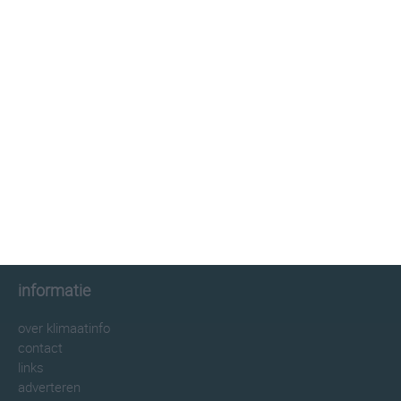
klimaatinfo.nl
klimaat
weer
beste reistijd
informatie
informatie
over klimaatinfo
contact
links
adverteren