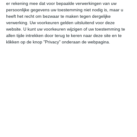
er rekening mee dat voor bepaalde verwerkingen van uw
undefined
ma
di
wo
do
persoonlijke gegevens uw toestemming niet nodig is, maar u
heeft het recht om bezwaar te maken tegen dergelijke
verwerking. Uw voorkeuren gelden uitsluitend voor deze
website. U kunt uw voorkeuren wijzigen of uw toestemming te
32°
23°
29°
24°
27°
23°
27°
23°
29°
23°
allen tijde intrekken door terug te keren naar deze site en te
klikken op de knop "Privacy" onderaan de webpagina.
24°C
29°C
32°C
31°C
27°C
26
08:00
11:00
14:00
17:00
20:00
23
08:00
11:00
14:00
17:00
20:00
23
ZZW 3
ZZW 3
ZZW 3
ZZW 3
ZZW 2
ZZ
08:00
11:00
14:00
17:00
20:00
23