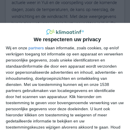
actuele weer in Yuli en de voorspelling voor de komende
dagen, zoals de temperaturen, de kans op neerslag, de
windrichting en de windkracht. Met deze weergegevens
kun je zien wat voor weer je kunt verwachten in Yuli. Op
basis van de klimaatstatistieken beschrijven we het
weer per maand in Yuli. Dit is geen
We respecteren uw privacy
langetermijnverwachting, maar geeft het gemiddelde
Wij en onze
partners
slaan informatie, zoals cookies, op en/of
weerbeeld voor alle maanden van het jaar. Wil je de
verkrijgen toegang tot informatie op een apparaat en verwerken
uitgebreide weersverwachting voor Yuli zien? Op de
persoonlijke gegevens, zoals unieke identificatoren en
pagina met extra weerinformatie tonen we de kans op
standaardinformatie die door een apparaat wordt verzonden
sneeuw, de gevoelstemperatuur, de zichtbaarheid, de
voor gepersonaliseerde advertenties en inhoud, advertentie- en
UV-kracht, de luchtdruk en meer goede weerinfo.
inhoudsmeting, doelgroepinzichten en ontwikkeling van
diensten.
Met uw toestemming kunnen wij en onze 1538
partners gebruikmaken van locatiegegevens en identificatie
door het scannen van apparatuur. Klik hieronder om
27
toestemming te geven voor bovengenoemde verwerking van uw
N
°C
persoonlijke gegevens voor deze doeleinden. U kunt ook
L
hieronder klikken om toestemming te weigeren of meer
W
gedetailleerde informatie te bekijken en uw
toestemmingskeuzes wijzigen alvorens akkoord te gaan.
Houd