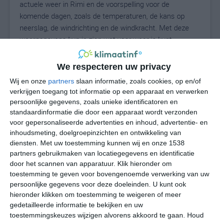
actuele weer in Rimi en de voorspelling voor de
komende dagen, zoals de temperaturen, de kans op
neerslag, de windrichting en de windkracht. Met deze
weergegevens kun je zien wat voor weer je kunt
verwachten in Rimi. Op basis van de klimaatstatistieken
beschrijven we het weer per maand in Rimi. Dit is geen
We respecteren uw privacy
langetermijnverwachting, maar geeft het gemiddelde
Wij en onze
partners
slaan informatie, zoals cookies, op en/of
weerbeeld voor alle maanden van het jaar. Wil je de
verkrijgen toegang tot informatie op een apparaat en verwerken
uitgebreide weersverwachting voor Rimi zien? Op de
persoonlijke gegevens, zoals unieke identificatoren en
pagina met extra weerinformatie tonen we de kans op
standaardinformatie die door een apparaat wordt verzonden
sneeuw, de gevoelstemperatuur, de zichtbaarheid, de
voor gepersonaliseerde advertenties en inhoud, advertentie- en
UV-kracht, de luchtdruk en meer goede weerinfo.
inhoudsmeting, doelgroepinzichten en ontwikkeling van
diensten.
Met uw toestemming kunnen wij en onze 1538
partners gebruikmaken van locatiegegevens en identificatie
door het scannen van apparatuur. Klik hieronder om
27
toestemming te geven voor bovengenoemde verwerking van uw
N
°C
persoonlijke gegevens voor deze doeleinden. U kunt ook
L
hieronder klikken om toestemming te weigeren of meer
W
gedetailleerde informatie te bekijken en uw
toestemmingskeuzes wijzigen alvorens akkoord te gaan.
Houd