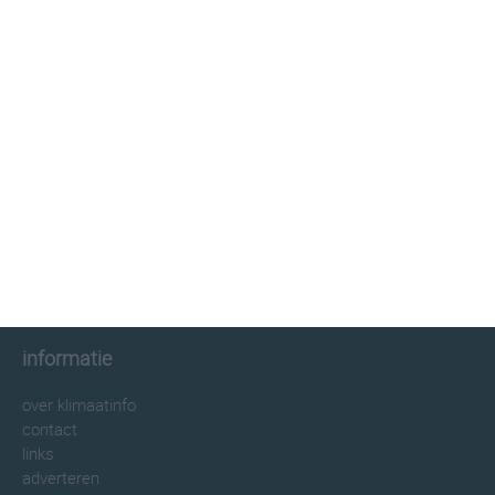
klimaatinfo.nl
klimaat
weer
beste reistijd
informatie
informatie
over klimaatinfo
contact
links
adverteren