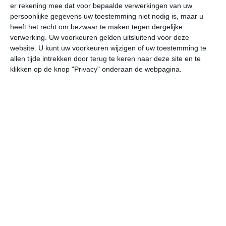
er rekening mee dat voor bepaalde verwerkingen van uw
undefined
ma
di
wo
do
persoonlijke gegevens uw toestemming niet nodig is, maar u
heeft het recht om bezwaar te maken tegen dergelijke
verwerking. Uw voorkeuren gelden uitsluitend voor deze
website. U kunt uw voorkeuren wijzigen of uw toestemming te
31°
23°
31°
23°
29°
24°
29°
23°
30°
23°
allen tijde intrekken door terug te keren naar deze site en te
klikken op de knop "Privacy" onderaan de webpagina.
31°C
30°C
27°C
25°C
24°C
23
15:00
18:00
21:00
00:00
03:00
06
15:00
18:00
21:00
00:00
03:00
06
WZW 3
W 2
W 2
W 2
W 2
ZW
15:00
18:00
21:00
00:00
03:00
06