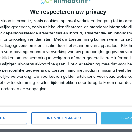
35°
24°
36°
24°
38°
25°
37°
25°
We respecteren uw privacy
25°C
25°C
26°C
31°C
35°C
slaan informatie, zoals cookies, op en/of verkrijgen toegang tot infor
lijke gegevens, zoals unieke identificatoren en standaardinformatie d
r gepersonaliseerde advertenties en inhoud, advertentie- en inhoudsm
00:00
03:00
06:00
09:00
12:00
n ontwikkeling van diensten.
Met uw toestemming kunnen wij en onze 
atiegegevens en identificatie door het scannen van apparatuur. Klik 
en voor bovengenoemde verwerking van uw persoonlijke gegevens voo
 klikken om toestemming te weigeren of meer gedetailleerde informatie
00:00
03:00
06:00
09:00
12:00
wijzigen alvorens akkoord te gaan.
Houd er rekening mee dat voor b
 persoonlijke gegevens uw toestemming niet nodig is, maar u heeft h
NW 3
NNW 3
NNW 4
NNW 4
NNO 4
lijke verwerking. Uw voorkeuren gelden uitsluitend voor deze website
of uw toestemming te allen tijde intrekken door terug te keren naar deze
" onderaan de webpagina.
00:00
03:00
06:00
09:00
12:00
eide weersverwachting voor Miggiano
IES
IK GA NIET AKKOORD
IK GA