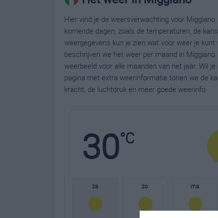
Hier vind je de weersverwachting voor Miggiano. 
komende dagen, zoals de temperaturen, de kans 
weergegevens kun je zien wat voor weer je kunt 
beschrijven we het weer per maand in Miggiano.
weerbeeld voor alle maanden van het jaar. Wil j
pagina met extra weerinformatie tonen we de ka
kracht, de luchtdruk en meer goede weerinfo.
30
°C
za
zo
ma