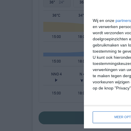
36°
24°
36°
25°
34°
24°
36°C
34°C
28°C
Wij en onze
partners
en verwerken persoon
wordt verzonden voo
15:00
18:00
21:00
doelgroepinzichten e
gebruikmaken van loc
toestemming te gev
U kunt ook hieronder
15:00
18:00
21:00
toestemmingskeuzes 
verwerkingen van uw
NNO 4
N 4
NNW 3
N
te maken tegen derge
voorkeuren wijzigen 
op de knop "Privacy
15:00
18:00
21:00
bekijk de uitgebr
MEER OPT