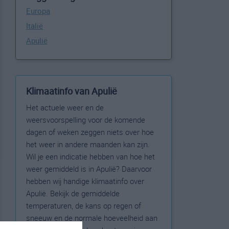
Europa
Italië
Apulië
Klimaatinfo van Apulië
Het actuele weer en de
weersvoorspelling voor de komende
dagen of weken zeggen niets over hoe
het weer in andere maanden kan zijn.
Wil je een indicatie hebben van hoe het
weer gemiddeld is in Apulië? Daarvoor
hebben wij handige klimaatinfo over
Apulië. Bekijk de gemiddelde
temperaturen, de kans op regen of
sneeuw en de normale hoeveelheid aan