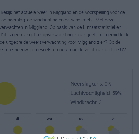
Bekijk het actuele weer in Miggiano en de voorspelling voor de
op neerslag, de windrichting en de windkracht. Met deze
verwachten in Miggiano. Op basis van de klimaatstatistieken
 Dit is geen langetermijnverwachting, maar geeft het gemiddelde
e de uitgebreide weersverwachting voor Miggiano zien? Op de
ns op sneeuw, de gevoelstemperatuur, de zichtbaarheid, de UV-
Neerslagkans: 0%
Luchtvochtigheid: 59%
Windkracht: 3
di
wo
do
vr