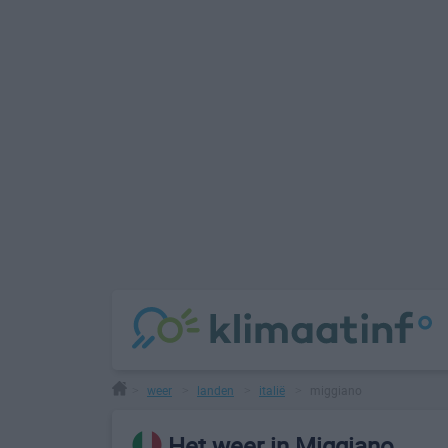
weer
landen
italië
miggiano
>
>
>
>
Het weer in Miggiano