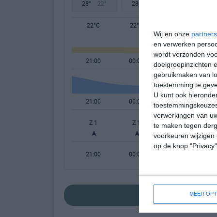
28°
22°
28°
21°
29°
21°
22°C
22°C
22°C
Wij en onze
partners
en verwerken persoon
wordt verzonden voo
21:00
00:00
03:00
doelgroepinzichten e
gebruikmaken van loc
toestemming te gev
U kunt ook hieronder
21:00
00:00
03:00
toestemmingskeuzes 
verwerkingen van uw
Z 1
Z 1
Z 1
te maken tegen derge
voorkeuren wijzigen 
op de knop "Privacy
21:00
00:00
03:00
bekijk de uitgebr
MEER OPT