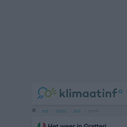
weer
landen
italië
gratteri
>
>
>
>
Het weer in Gratteri