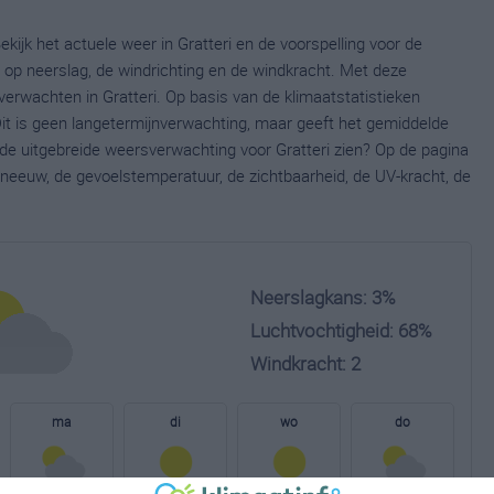
ekijk het actuele weer in Gratteri en de voorspelling voor de
op neerslag, de windrichting en de windkracht. Met deze
erwachten in Gratteri. Op basis van de klimaatstatistieken
Dit is geen langetermijnverwachting, maar geeft het gemiddelde
 de uitgebreide weersverwachting voor Gratteri zien? Op de pagina
neeuw, de gevoelstemperatuur, de zichtbaarheid, de UV-kracht, de
Neerslagkans: 3%
Luchtvochtigheid: 68%
Windkracht: 2
ma
di
wo
do