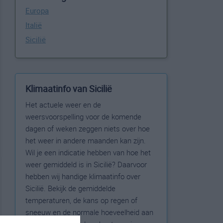
Europa
Italië
Sicilië
Klimaatinfo van Sicilië
Het actuele weer en de
weersvoorspelling voor de komende
dagen of weken zeggen niets over hoe
het weer in andere maanden kan zijn.
Wil je een indicatie hebben van hoe het
weer gemiddeld is in Sicilië? Daarvoor
hebben wij handige klimaatinfo over
Sicilië. Bekijk de gemiddelde
temperaturen, de kans op regen of
sneeuw en de normale hoeveelheid aan