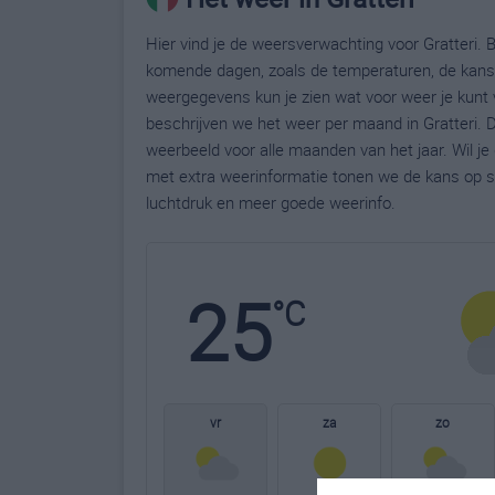
Hier vind je de weersverwachting voor Gratteri. B
komende dagen, zoals de temperaturen, de kans 
weergegevens kun je zien wat voor weer je kunt v
beschrijven we het weer per maand in Gratteri. 
weerbeeld voor alle maanden van het jaar. Wil je
met extra weerinformatie tonen we de kans op s
luchtdruk en meer goede weerinfo.
25
°C
vr
za
zo