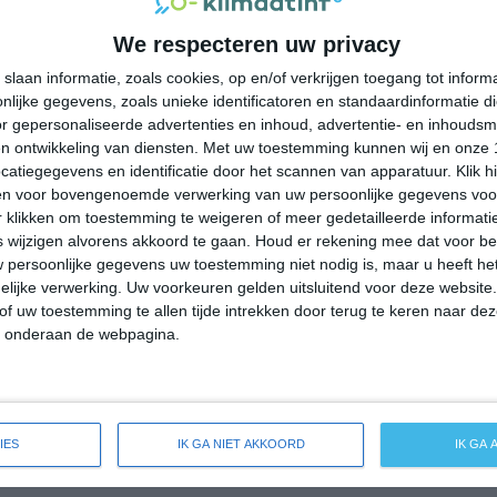
29°
22°
31°
22°
31°
22°
32°
26°
We respecteren uw privacy
21°C
25°C
27°C
28°C
25°C
slaan informatie, zoals cookies, op en/of verkrijgen toegang tot infor
lijke gegevens, zoals unieke identificatoren en standaardinformatie d
r gepersonaliseerde advertenties en inhoud, advertentie- en inhoudsm
06:00
09:00
12:00
15:00
18:00
n ontwikkeling van diensten.
Met uw toestemming kunnen wij en onze 
atiegegevens en identificatie door het scannen van apparatuur. Klik 
en voor bovengenoemde verwerking van uw persoonlijke gegevens voo
 klikken om toestemming te weigeren of meer gedetailleerde informatie
06:00
09:00
12:00
15:00
18:00
wijzigen alvorens akkoord te gaan.
Houd er rekening mee dat voor b
 persoonlijke gegevens uw toestemming niet nodig is, maar u heeft h
ZZO 1
NO 1
N 2
N 3
NNO 2
lijke verwerking. Uw voorkeuren gelden uitsluitend voor deze website
of uw toestemming te allen tijde intrekken door terug te keren naar deze
" onderaan de webpagina.
06:00
09:00
12:00
15:00
18:00
eide weersverwachting voor Gratteri
IES
IK GA NIET AKKOORD
IK GA