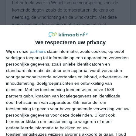
het actuele weer in Wenchi en de voorspelling voor de
komende dagen, zoals de temperaturen, de kans op
neerslag, de windrichting en de windkracht. Met deze
weergegevens kun je zien wat voor weer je kunt
verwachten in Wenchi. Op basis van de
klimaatstatistieken beschrijven we het weer per maand
We respecteren uw privacy
in Wenchi. Dit is geen langetermijnverwachting, maar
Wij en onze
partners
slaan informatie, zoals cookies, op en/of
geeft het gemiddelde weerbeeld voor alle maanden van
verkrijgen toegang tot informatie op een apparaat en verwerken
het jaar. Wil je de uitgebreide weersverwachting voor
persoonlijke gegevens, zoals unieke identificatoren en
Wenchi zien? Op de pagina met extra weerinformatie
standaardinformatie die door een apparaat wordt verzonden
tonen we de kans op sneeuw, de gevoelstemperatuur,
voor gepersonaliseerde advertenties en inhoud, advertentie- en
de zichtbaarheid, de UV-kracht, de luchtdruk en meer
inhoudsmeting, doelgroepinzichten en ontwikkeling van
goede weerinfo.
diensten.
Met uw toestemming kunnen wij en onze 1538
partners gebruikmaken van locatiegegevens en identificatie
door het scannen van apparatuur. Klik hieronder om
toestemming te geven voor bovengenoemde verwerking van uw
24
persoonlijke gegevens voor deze doeleinden. U kunt ook
N
°C
hieronder klikken om toestemming te weigeren of meer
L
gedetailleerde informatie te bekijken en uw
W
toestemmingskeuzes wijzigen alvorens akkoord te gaan.
Houd