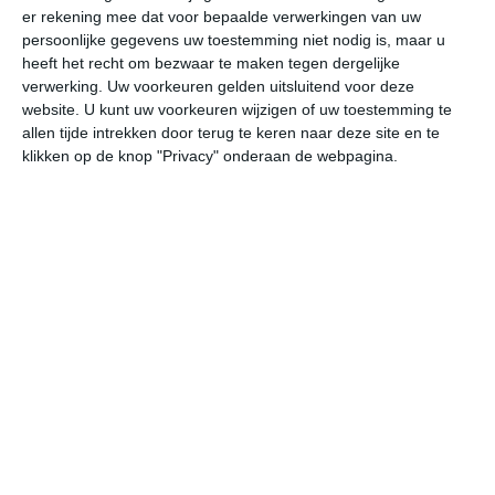
er rekening mee dat voor bepaalde verwerkingen van uw
persoonlijke gegevens uw toestemming niet nodig is, maar u
do
vr
za
zo
ma
heeft het recht om bezwaar te maken tegen dergelijke
verwerking. Uw voorkeuren gelden uitsluitend voor deze
website. U kunt uw voorkeuren wijzigen of uw toestemming te
allen tijde intrekken door terug te keren naar deze site en te
27°
22°
27°
21°
27°
21°
27°
21°
27°
21°
klikken op de knop "Privacy" onderaan de webpagina.
24°C
26°C
27°C
24°C
22°C
22
11:00
14:00
17:00
20:00
23:00
02
11:00
14:00
17:00
20:00
23:00
02
ZZW 2
ZW 2
ZZW 2
Z 1
ZZW 2
ZW
11:00
14:00
17:00
20:00
23:00
02