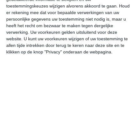
W
toestemmingskeuzes wijzigen alvorens akkoord te gaan.
Houd
er rekening mee dat voor bepaalde verwerkingen van uw
persoonlijke gegevens uw toestemming niet nodig is, maar u
do
vr
za
zo
ma
heeft het recht om bezwaar te maken tegen dergelijke
verwerking. Uw voorkeuren gelden uitsluitend voor deze
website. U kunt uw voorkeuren wijzigen of uw toestemming te
24°
11°
24°
6°
27°
8°
28°
9°
31°
14°
allen tijde intrekken door terug te keren naar deze site en te
klikken op de knop "Privacy" onderaan de webpagina.
24°C
22°C
15°C
13°C
9°C
6
16:00
19:00
22:00
01:00
04:00
07
16:00
19:00
22:00
01:00
04:00
07
WNW 3
NW 3
NNW 2
NNO 1
NNO 1
NN