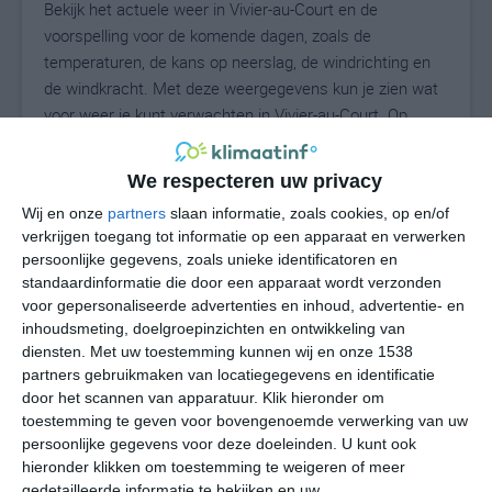
Bekijk het actuele weer in Vivier-au-Court en de
voorspelling voor de komende dagen, zoals de
temperaturen, de kans op neerslag, de windrichting en
de windkracht. Met deze weergegevens kun je zien wat
voor weer je kunt verwachten in Vivier-au-Court. Op
basis van de klimaatstatistieken beschrijven we het
weer per maand in Vivier-au-Court. Dit is geen
We respecteren uw privacy
langetermijnverwachting, maar geeft het gemiddelde
Wij en onze
partners
slaan informatie, zoals cookies, op en/of
weerbeeld voor alle maanden van het jaar. Wil je de
verkrijgen toegang tot informatie op een apparaat en verwerken
uitgebreide weersverwachting voor Vivier-au-Court zien?
persoonlijke gegevens, zoals unieke identificatoren en
Op de pagina met extra weerinformatie tonen we de
standaardinformatie die door een apparaat wordt verzonden
kans op sneeuw, de gevoelstemperatuur, de
voor gepersonaliseerde advertenties en inhoud, advertentie- en
zichtbaarheid, de UV-kracht, de luchtdruk en meer goede
inhoudsmeting, doelgroepinzichten en ontwikkeling van
weerinfo.
diensten.
Met uw toestemming kunnen wij en onze 1538
partners gebruikmaken van locatiegegevens en identificatie
door het scannen van apparatuur. Klik hieronder om
toestemming te geven voor bovengenoemde verwerking van uw
18
N
persoonlijke gegevens voor deze doeleinden. U kunt ook
°C
hieronder klikken om toestemming te weigeren of meer
L
gedetailleerde informatie te bekijken en uw