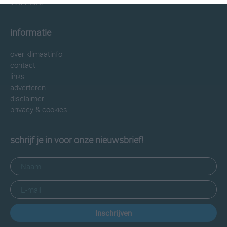
informatie
informatie
over klimaatinfo
contact
links
adverteren
disclaimer
privacy & cookies
schrijf je in voor onze nieuwsbrief!
Inschrijven