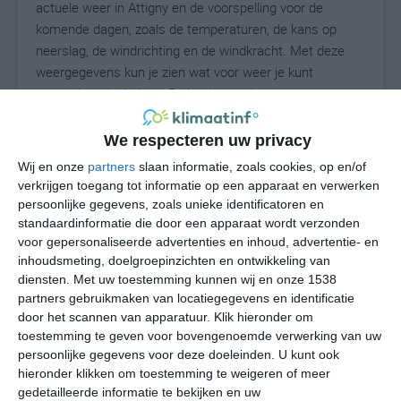
actuele weer in Attigny en de voorspelling voor de
komende dagen, zoals de temperaturen, de kans op
neerslag, de windrichting en de windkracht. Met deze
weergegevens kun je zien wat voor weer je kunt
verwachten in Attigny. Op basis van de
klimaatstatistieken beschrijven we het weer per maand
in Attigny. Dit is geen langetermijnverwachting, maar
We respecteren uw privacy
geeft het gemiddelde weerbeeld voor alle maanden van
Wij en onze
partners
slaan informatie, zoals cookies, op en/of
het jaar. Wil je de uitgebreide weersverwachting voor
verkrijgen toegang tot informatie op een apparaat en verwerken
Attigny zien? Op de pagina met extra weerinformatie
persoonlijke gegevens, zoals unieke identificatoren en
tonen we de kans op sneeuw, de gevoelstemperatuur,
standaardinformatie die door een apparaat wordt verzonden
de zichtbaarheid, de UV-kracht, de luchtdruk en meer
voor gepersonaliseerde advertenties en inhoud, advertentie- en
inhoudsmeting, doelgroepinzichten en ontwikkeling van
goede weerinfo.
diensten.
Met uw toestemming kunnen wij en onze 1538
partners gebruikmaken van locatiegegevens en identificatie
door het scannen van apparatuur. Klik hieronder om
22
toestemming te geven voor bovengenoemde verwerking van uw
N
°C
persoonlijke gegevens voor deze doeleinden. U kunt ook
L
hieronder klikken om toestemming te weigeren of meer
gedetailleerde informatie te bekijken en uw
W