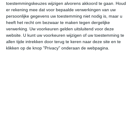
toestemmingskeuzes wijzigen alvorens akkoord te gaan.
Houd
er rekening mee dat voor bepaalde verwerkingen van uw
za
zo
ma
di
wo
persoonlijke gegevens uw toestemming niet nodig is, maar u
heeft het recht om bezwaar te maken tegen dergelijke
verwerking. Uw voorkeuren gelden uitsluitend voor deze
website. U kunt uw voorkeuren wijzigen of uw toestemming te
30°
13°
32°
12°
31°
15°
31°
15°
35°
17°
allen tijde intrekken door terug te keren naar deze site en te
klikken op de knop "Privacy" onderaan de webpagina.
30°C
29°C
20°C
13°C
12°C
12
16:00
19:00
22:00
01:00
04:00
07
16:00
19:00
22:00
01:00
04:00
07
O 2
OZO 1
NNO 2
NO 1
ONO 1
ON
16:00
19:00
22:00
01:00
04:00
07