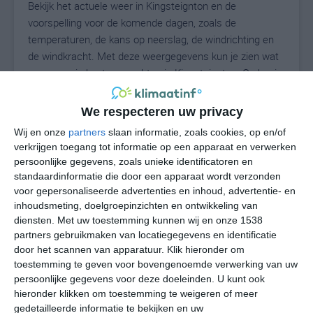
Bekijk het actuele weer in Kingsteignton en de
voorspelling voor de komende dagen, zoals de
temperaturen, de kans op neerslag, de windrichting en
de windkracht. Met deze weergegevens kun je zien wat
voor weer je kunt verwachten in Kingsteignton. Op basis
van de klimaatstatistieken beschrijven we het weer per
maand in Kingsteignton. Dit is geen
We respecteren uw privacy
langetermijnverwachting, maar geeft het gemiddelde
Wij en onze
partners
slaan informatie, zoals cookies, op en/of
weerbeeld voor alle maanden van het jaar. Wil je de
verkrijgen toegang tot informatie op een apparaat en verwerken
uitgebreide weersverwachting voor Kingsteignton zien?
persoonlijke gegevens, zoals unieke identificatoren en
Op de pagina met extra weerinformatie tonen we de
standaardinformatie die door een apparaat wordt verzonden
kans op sneeuw, de gevoelstemperatuur, de
voor gepersonaliseerde advertenties en inhoud, advertentie- en
inhoudsmeting, doelgroepinzichten en ontwikkeling van
zichtbaarheid, de UV-kracht, de luchtdruk en meer goede
diensten.
Met uw toestemming kunnen wij en onze 1538
weerinfo.
partners gebruikmaken van locatiegegevens en identificatie
door het scannen van apparatuur. Klik hieronder om
toestemming te geven voor bovengenoemde verwerking van uw
16
persoonlijke gegevens voor deze doeleinden. U kunt ook
N
°C
hieronder klikken om toestemming te weigeren of meer
L
gedetailleerde informatie te bekijken en uw