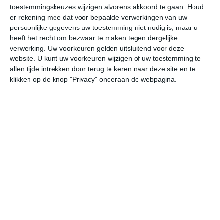
toestemmingskeuzes wijzigen alvorens akkoord te gaan.
Houd
W
er rekening mee dat voor bepaalde verwerkingen van uw
persoonlijke gegevens uw toestemming niet nodig is, maar u
do
vr
za
zo
ma
heeft het recht om bezwaar te maken tegen dergelijke
verwerking. Uw voorkeuren gelden uitsluitend voor deze
website. U kunt uw voorkeuren wijzigen of uw toestemming te
allen tijde intrekken door terug te keren naar deze site en te
21°
11°
22°
8°
22°
9°
27°
12°
26°
16°
klikken op de knop "Privacy" onderaan de webpagina.
11°C
18°C
21°C
21°C
19°C
14
07:00
10:00
13:00
16:00
19:00
22
07:00
10:00
13:00
16:00
19:00
22
W 1
NW 3
NW 3
NW 3
NW 3
NW