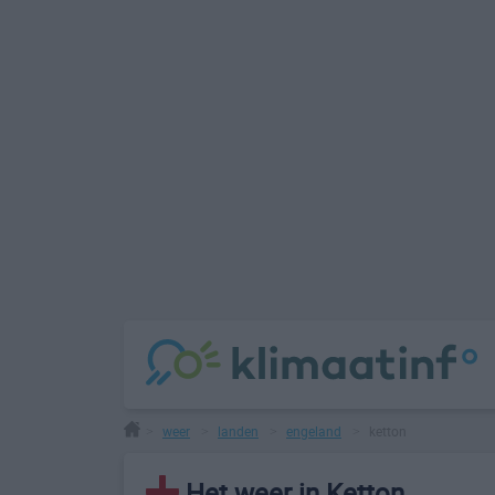
weer
landen
engeland
ketton
>
>
>
>
Het weer in Ketton