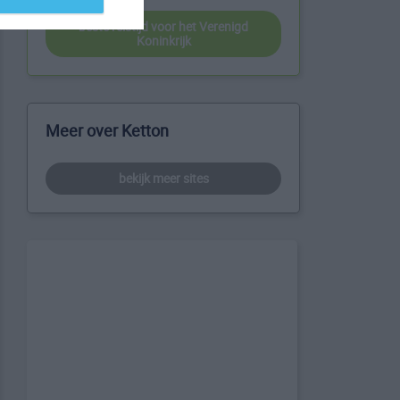
beste reistijd voor het Verenigd
Koninkrijk
Meer over Ketton
bekijk meer sites