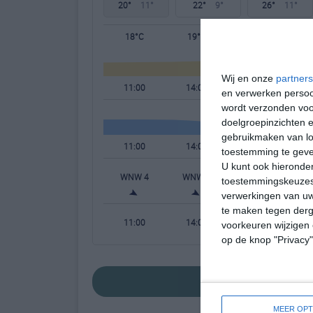
20°
11°
22°
9°
26°
11°
18°C
19°C
20°C
Wij en onze
partners
11:00
14:00
17:00
en verwerken persoon
wordt verzonden voo
doelgroepinzichten e
gebruikmaken van loc
11:00
14:00
17:00
toestemming te gev
U kunt ook hieronder
WNW 4
WNW 3
WNW 3
W
toestemmingskeuzes 
verwerkingen van uw
te maken tegen derge
11:00
14:00
17:00
voorkeuren wijzigen 
op de knop "Privacy
bekijk de uitgeb
MEER OPT