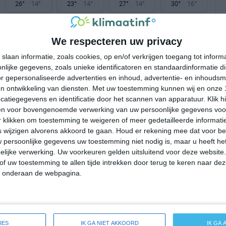
26°
14°
23°
14°
27°
14°
30°
16°
17°C
12°C
9°C
8°C
14°C
We respecteren uw privacy
slaan informatie, zoals cookies, op en/of verkrijgen toegang tot infor
20:00
23:00
02:00
05:00
08:00
lijke gegevens, zoals unieke identificatoren en standaardinformatie d
r gepersonaliseerde advertenties en inhoud, advertentie- en inhoudsm
n ontwikkeling van diensten.
Met uw toestemming kunnen wij en onze 
atiegegevens en identificatie door het scannen van apparatuur. Klik 
20:00
23:00
02:00
05:00
08:00
en voor bovengenoemde verwerking van uw persoonlijke gegevens voo
 klikken om toestemming te weigeren of meer gedetailleerde informatie
NW 3
WNW 1
W 1
WZW 1
WZW 2
wijzigen alvorens akkoord te gaan.
Houd er rekening mee dat voor b
 persoonlijke gegevens uw toestemming niet nodig is, maar u heeft h
lijke verwerking. Uw voorkeuren gelden uitsluitend voor deze website
20:00
23:00
02:00
05:00
08:00
of uw toestemming te allen tijde intrekken door terug te keren naar deze
" onderaan de webpagina.
reide weersverwachting voor Ketton
IES
IK GA NIET AKKOORD
IK GA