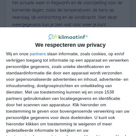
het actuele weer in Kegworth en de voorspelling voor de
komende dagen, zoals de temperaturen, de kans op
neerslag, de windrichting en de windkracht. Met deze
weergegevens kun je zien wat voor weer je kunt
verwachten in Kegworth. Op basis van de
klimaatstatistieken beschrijven we het weer per maand
We respecteren uw privacy
in Kegworth. Dit is geen langetermijnverwachting, maar
geeft het gemiddelde weerbeeld voor alle maanden van
Wij en onze
partners
slaan informatie, zoals cookies, op en/of
verkrijgen toegang tot informatie op een apparaat en verwerken
het jaar. Wil je de uitgebreide weersverwachting voor
persoonlijke gegevens, zoals unieke identificatoren en
Kegworth zien? Op de pagina met extra weerinformatie
standaardinformatie die door een apparaat wordt verzonden
tonen we de kans op sneeuw, de gevoelstemperatuur,
voor gepersonaliseerde advertenties en inhoud, advertentie- en
de zichtbaarheid, de UV-kracht, de luchtdruk en meer
inhoudsmeting, doelgroepinzichten en ontwikkeling van
goede weerinfo.
diensten.
Met uw toestemming kunnen wij en onze 1538
partners gebruikmaken van locatiegegevens en identificatie
door het scannen van apparatuur. Klik hieronder om
toestemming te geven voor bovengenoemde verwerking van uw
15
N
°C
persoonlijke gegevens voor deze doeleinden. U kunt ook
hieronder klikken om toestemming te weigeren of meer
L
gedetailleerde informatie te bekijken en uw
W