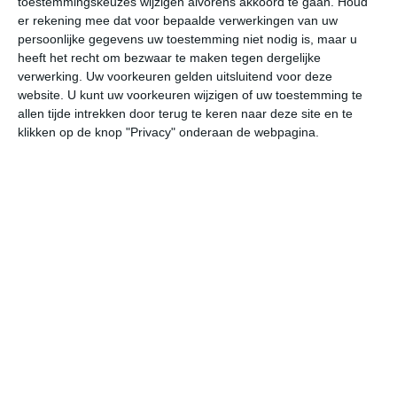
toestemmingskeuzes wijzigen alvorens akkoord te gaan.
Houd
er rekening mee dat voor bepaalde verwerkingen van uw
persoonlijke gegevens uw toestemming niet nodig is, maar u
do
vr
za
zo
ma
heeft het recht om bezwaar te maken tegen dergelijke
verwerking. Uw voorkeuren gelden uitsluitend voor deze
website. U kunt uw voorkeuren wijzigen of uw toestemming te
18°
11°
22°
10°
25°
11°
24°
15°
22°
15°
allen tijde intrekken door terug te keren naar deze site en te
klikken op de knop "Privacy" onderaan de webpagina.
12°C
15°C
17°C
18°C
17°C
14
07:00
10:00
13:00
16:00
19:00
22
07:00
10:00
13:00
16:00
19:00
22
WZW 3
W 3
W 3
WNW 3
WNW 2
WN
07:00
10:00
13:00
16:00
19:00
22