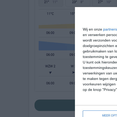
21°
11°
23°
8°
27°
10°
11°C
15°C
19°C
Wij en onze
partners
06:00
09:00
12:00
en verwerken persoon
wordt verzonden voo
doelgroepinzichten e
gebruikmaken van loc
06:00
09:00
12:00
toestemming te gev
U kunt ook hieronder
WZW 2
W 3
WNW 3
W
toestemmingskeuzes 
verwerkingen van uw
te maken tegen derge
06:00
09:00
12:00
voorkeuren wijzigen 
op de knop "Privacy
bekijk de uitgebreid
MEER OPT