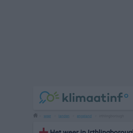
weer
landen
engeland
irthlingborough
>
>
>
>
Het weer in Irthlingboroug