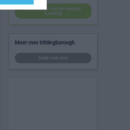
beste reistijd voor het Verenigd
Koninkrijk
Meer over Irthlingborough
bekijk meer sites