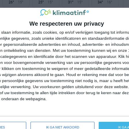
26°
15°
25°
15°
31°
15°
34°
16°
21°C
20°C
16°C
12°C
9°C
We respecteren uw privacy
slaan informatie, zoals cookies, op en/of verkrijgen toegang tot infor
15:00
18:00
21:00
00:00
03:00
lijke gegevens, zoals unieke identificatoren en standaardinformatie d
r gepersonaliseerde advertenties en inhoud, advertentie- en inhoudsm
n ontwikkeling van diensten.
Met uw toestemming kunnen wij en onze 
atiegegevens en identificatie door het scannen van apparatuur. Klik 
15:00
18:00
21:00
00:00
03:00
en voor bovengenoemde verwerking van uw persoonlijke gegevens voo
 klikken om toestemming te weigeren of meer gedetailleerde informatie
NW 3
NW 3
NNW 2
NW 1
WZW 1
wijzigen alvorens akkoord te gaan.
Houd er rekening mee dat voor b
 persoonlijke gegevens uw toestemming niet nodig is, maar u heeft h
lijke verwerking. Uw voorkeuren gelden uitsluitend voor deze website
15:00
18:00
21:00
00:00
03:00
of uw toestemming te allen tijde intrekken door terug te keren naar deze
" onderaan de webpagina.
e weersverwachting voor Irthlingborough
IES
IK GA NIET AKKOORD
IK GA