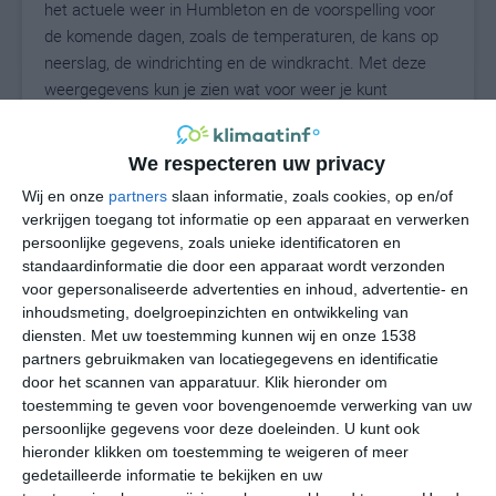
het actuele weer in Humbleton en de voorspelling voor
de komende dagen, zoals de temperaturen, de kans op
neerslag, de windrichting en de windkracht. Met deze
weergegevens kun je zien wat voor weer je kunt
verwachten in Humbleton. Op basis van de
klimaatstatistieken beschrijven we het weer per maand
We respecteren uw privacy
in Humbleton. Dit is geen langetermijnverwachting, maar
geeft het gemiddelde weerbeeld voor alle maanden van
Wij en onze
partners
slaan informatie, zoals cookies, op en/of
verkrijgen toegang tot informatie op een apparaat en verwerken
het jaar. Wil je de uitgebreide weersverwachting voor
persoonlijke gegevens, zoals unieke identificatoren en
Humbleton zien? Op de pagina met extra weerinformatie
standaardinformatie die door een apparaat wordt verzonden
tonen we de kans op sneeuw, de gevoelstemperatuur,
voor gepersonaliseerde advertenties en inhoud, advertentie- en
de zichtbaarheid, de UV-kracht, de luchtdruk en meer
inhoudsmeting, doelgroepinzichten en ontwikkeling van
goede weerinfo.
diensten.
Met uw toestemming kunnen wij en onze 1538
partners gebruikmaken van locatiegegevens en identificatie
door het scannen van apparatuur. Klik hieronder om
toestemming te geven voor bovengenoemde verwerking van uw
15
N
°C
persoonlijke gegevens voor deze doeleinden. U kunt ook
hieronder klikken om toestemming te weigeren of meer
L
gedetailleerde informatie te bekijken en uw
W