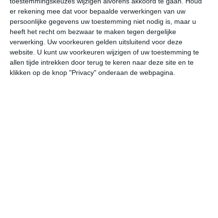
toestemmingskeuzes wijzigen alvorens akkoord te gaan.
Houd
er rekening mee dat voor bepaalde verwerkingen van uw
persoonlijke gegevens uw toestemming niet nodig is, maar u
do
vr
za
zo
ma
heeft het recht om bezwaar te maken tegen dergelijke
verwerking. Uw voorkeuren gelden uitsluitend voor deze
website. U kunt uw voorkeuren wijzigen of uw toestemming te
18°
12°
22°
10°
26°
11°
24°
13°
18°
14°
allen tijde intrekken door terug te keren naar deze site en te
klikken op de knop "Privacy" onderaan de webpagina.
18°C
15°C
13°C
11°C
10°C
11
16:00
19:00
22:00
01:00
04:00
07
16:00
19:00
22:00
01:00
04:00
07
NNW 2
O 2
WZW 2
WZW 2
W 2
WZ
16:00
19:00
22:00
01:00
04:00
07