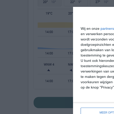
20°
10°
22°
9°
27°
10°
19°C
20°C
17°C
Wij en onze
partners
14:00
17:00
20:00
en verwerken persoon
wordt verzonden voo
doelgroepinzichten e
gebruikmaken van loc
14:00
17:00
20:00
toestemming te gev
U kunt ook hieronder
WNW 4
NW 4
NW 3
W
toestemmingskeuzes 
verwerkingen van uw
te maken tegen derge
14:00
17:00
20:00
voorkeuren wijzigen 
op de knop "Privacy
bekijk de uitgebreide w
MEER OPT