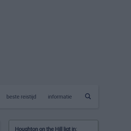
beste reistijd
informatie
Houghton on the Hill ligt in: