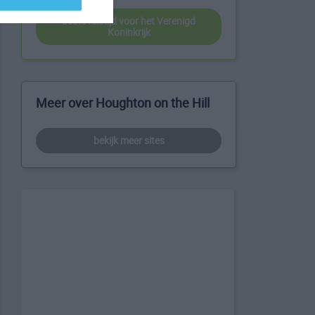
beste reistijd voor het Verenigd
Koninkrijk
Meer over Houghton on the Hill
bekijk meer sites