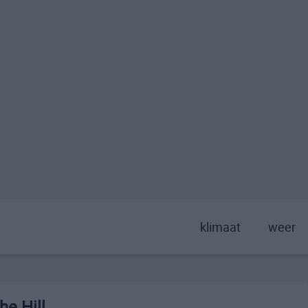
klimaat
weer
e Hill