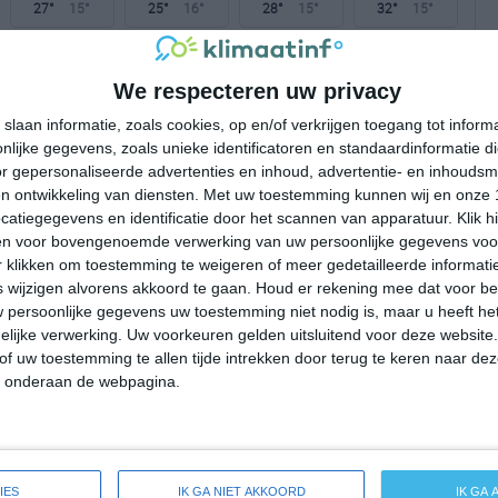
27°
15°
25°
16°
28°
15°
32°
15°
13°C
11°C
9°C
13°C
19°C
We respecteren uw privacy
slaan informatie, zoals cookies, op en/of verkrijgen toegang tot infor
23:00
02:00
05:00
08:00
11:00
lijke gegevens, zoals unieke identificatoren en standaardinformatie d
r gepersonaliseerde advertenties en inhoud, advertentie- en inhoudsm
n ontwikkeling van diensten.
Met uw toestemming kunnen wij en onze 
atiegegevens en identificatie door het scannen van apparatuur. Klik 
23:00
02:00
05:00
08:00
11:00
en voor bovengenoemde verwerking van uw persoonlijke gegevens voo
 klikken om toestemming te weigeren of meer gedetailleerde informatie
NW 1
ZW 1
ZZW 1
ZW 2
WZW 3
wijzigen alvorens akkoord te gaan.
Houd er rekening mee dat voor b
 persoonlijke gegevens uw toestemming niet nodig is, maar u heeft h
lijke verwerking. Uw voorkeuren gelden uitsluitend voor deze website
23:00
02:00
05:00
08:00
11:00
of uw toestemming te allen tijde intrekken door terug te keren naar deze
" onderaan de webpagina.
eersverwachting voor Houghton on the Hill
IES
IK GA NIET AKKOORD
IK GA