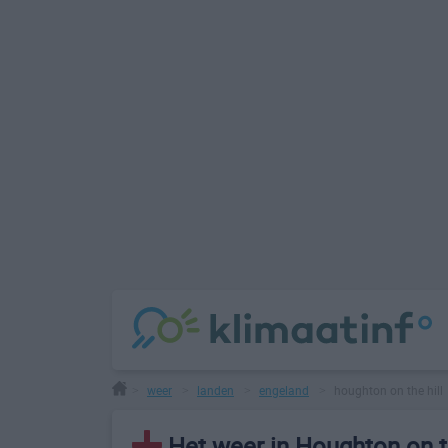
weer
landen
engeland
houghton on the hill
>
>
>
>
Het weer in Houghton on th