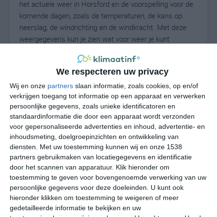
het actuele weer in Horsford en de voorspelling voor de
komende dagen, zoals de temperaturen, de kans op
neerslag, de windrichting en de windkracht. Met deze
weergegevens kun je zien wat voor weer je kunt
verwachten in Horsford. Op basis van de
klimaatstatistieken beschrijven we het weer per maand
We respecteren uw privacy
in Horsford. Dit is geen langetermijnverwachting, maar
geeft het gemiddelde weerbeeld voor alle maanden van
Wij en onze
partners
slaan informatie, zoals cookies, op en/of
verkrijgen toegang tot informatie op een apparaat en verwerken
het jaar. Wil je de uitgebreide weersverwachting voor
persoonlijke gegevens, zoals unieke identificatoren en
Horsford zien? Op de pagina met extra weerinformatie
standaardinformatie die door een apparaat wordt verzonden
tonen we de kans op sneeuw, de gevoelstemperatuur,
voor gepersonaliseerde advertenties en inhoud, advertentie- en
de zichtbaarheid, de UV-kracht, de luchtdruk en meer
inhoudsmeting, doelgroepinzichten en ontwikkeling van
goede weerinfo.
diensten.
Met uw toestemming kunnen wij en onze 1538
partners gebruikmaken van locatiegegevens en identificatie
door het scannen van apparatuur. Klik hieronder om
toestemming te geven voor bovengenoemde verwerking van uw
17
N
°C
persoonlijke gegevens voor deze doeleinden. U kunt ook
hieronder klikken om toestemming te weigeren of meer
L
gedetailleerde informatie te bekijken en uw
W