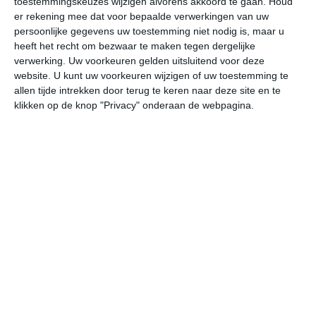
toestemmingskeuzes wijzigen alvorens akkoord te gaan.
Houd
er rekening mee dat voor bepaalde verwerkingen van uw
persoonlijke gegevens uw toestemming niet nodig is, maar u
do
vr
za
zo
ma
heeft het recht om bezwaar te maken tegen dergelijke
verwerking. Uw voorkeuren gelden uitsluitend voor deze
website. U kunt uw voorkeuren wijzigen of uw toestemming te
19°
14°
22°
12°
25°
14°
26°
16°
23°
16°
allen tijde intrekken door terug te keren naar deze site en te
klikken op de knop "Privacy" onderaan de webpagina.
15°C
12°C
11°C
11°C
18°C
21
22:00
01:00
04:00
07:00
10:00
13
22:00
01:00
04:00
07:00
10:00
13
NNO 1
WZW 1
WZW 1
WZW 1
W 2
W
22:00
01:00
04:00
07:00
10:00
13