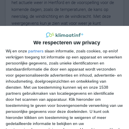
het actuele weer in Hertford en de voorspelling voor de
komende dagen, zoals de temperaturen, de kans op
neerslag, de windrichting en de windkracht. Met deze
weergegevens kun je zien wat voor weer je kunt
verwachten in Hertford. Op basis van de
klimaatstatistieken beschrijven we het weer per maand
We respecteren uw privacy
in Hertford. Dit is geen langetermijnverwachting, maar
geeft het gemiddelde weerbeeld voor alle maanden van
Wij en onze
partners
slaan informatie, zoals cookies, op en/of
verkrijgen toegang tot informatie op een apparaat en verwerken
het jaar. Wil je de uitgebreide weersverwachting voor
persoonlijke gegevens, zoals unieke identificatoren en
Hertford zien? Op de pagina met extra weerinformatie
standaardinformatie die door een apparaat wordt verzonden
tonen we de kans op sneeuw, de gevoelstemperatuur,
voor gepersonaliseerde advertenties en inhoud, advertentie- en
de zichtbaarheid, de UV-kracht, de luchtdruk en meer
inhoudsmeting, doelgroepinzichten en ontwikkeling van
goede weerinfo.
diensten.
Met uw toestemming kunnen wij en onze 1538
partners gebruikmaken van locatiegegevens en identificatie
door het scannen van apparatuur. Klik hieronder om
toestemming te geven voor bovengenoemde verwerking van uw
20
N
°C
persoonlijke gegevens voor deze doeleinden. U kunt ook
hieronder klikken om toestemming te weigeren of meer
L
gedetailleerde informatie te bekijken en uw
W