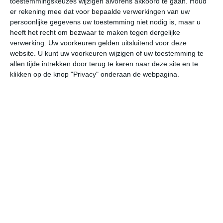
toestemmingskeuzes wijzigen alvorens akkoord te gaan.
Houd
er rekening mee dat voor bepaalde verwerkingen van uw
persoonlijke gegevens uw toestemming niet nodig is, maar u
za
zo
ma
di
wo
heeft het recht om bezwaar te maken tegen dergelijke
verwerking. Uw voorkeuren gelden uitsluitend voor deze
website. U kunt uw voorkeuren wijzigen of uw toestemming te
27°
11°
30°
14°
25°
14°
26°
14°
29°
15°
allen tijde intrekken door terug te keren naar deze site en te
klikken op de knop "Privacy" onderaan de webpagina.
26°C
24°C
18°C
17°C
15°C
18
17:00
20:00
23:00
02:00
05:00
08
17:00
20:00
23:00
02:00
05:00
08
ZZW 2
ZZW 2
OZO 1
O 1
ZO 1
NW
17:00
20:00
23:00
02:00
05:00
08