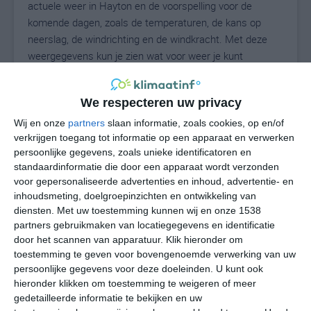
actuele weer in Hayton en de voorspelling voor de
komende dagen, zoals de temperaturen, de kans op
neerslag, de windrichting en de windkracht. Met deze
weergegevens kun je zien wat voor weer je kunt
verwachten in Hayton. Op basis van de
klimaatstatistieken beschrijven we het weer per maand
We respecteren uw privacy
in Hayton. Dit is geen langetermijnverwachting, maar
geeft het gemiddelde weerbeeld voor alle maanden van
Wij en onze
partners
slaan informatie, zoals cookies, op en/of
verkrijgen toegang tot informatie op een apparaat en verwerken
het jaar. Wil je de uitgebreide weersverwachting voor
persoonlijke gegevens, zoals unieke identificatoren en
Hayton zien? Op de pagina met extra weerinformatie
standaardinformatie die door een apparaat wordt verzonden
tonen we de kans op sneeuw, de gevoelstemperatuur,
voor gepersonaliseerde advertenties en inhoud, advertentie- en
de zichtbaarheid, de UV-kracht, de luchtdruk en meer
inhoudsmeting, doelgroepinzichten en ontwikkeling van
goede weerinfo.
diensten.
Met uw toestemming kunnen wij en onze 1538
partners gebruikmaken van locatiegegevens en identificatie
door het scannen van apparatuur. Klik hieronder om
toestemming te geven voor bovengenoemde verwerking van uw
20
N
°C
persoonlijke gegevens voor deze doeleinden. U kunt ook
hieronder klikken om toestemming te weigeren of meer
L
gedetailleerde informatie te bekijken en uw
W