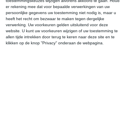
toestemmingskeuzes wijzigen alvorens akkoord te gaan.
Houd
er rekening mee dat voor bepaalde verwerkingen van uw
persoonlijke gegevens uw toestemming niet nodig is, maar u
za
zo
ma
di
wo
heeft het recht om bezwaar te maken tegen dergelijke
verwerking. Uw voorkeuren gelden uitsluitend voor deze
website. U kunt uw voorkeuren wijzigen of uw toestemming te
26°
11°
23°
14°
22°
11°
26°
11°
30°
15°
allen tijde intrekken door terug te keren naar deze site en te
klikken op de knop "Privacy" onderaan de webpagina.
26°C
21°C
17°C
15°C
14°C
19
18:00
21:00
00:00
03:00
06:00
09
18:00
21:00
00:00
03:00
06:00
09
ZW 3
W 2
NNW 1
NNW 1
ZO 1
WZ
18:00
21:00
00:00
03:00
06:00
09