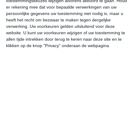
toestemmingskeuzes wijzigen alvorens akkoord te gaan.
Houd
er rekening mee dat voor bepaalde verwerkingen van uw
persoonlijke gegevens uw toestemming niet nodig is, maar u
za
zo
ma
di
wo
heeft het recht om bezwaar te maken tegen dergelijke
verwerking. Uw voorkeuren gelden uitsluitend voor deze
website. U kunt uw voorkeuren wijzigen of uw toestemming te
26°
10°
24°
15°
19°
11°
20°
12°
22°
16°
allen tijde intrekken door terug te keren naar deze site en te
klikken op de knop "Privacy" onderaan de webpagina.
26°C
22°C
19°C
17°C
16°C
15
15:00
18:00
21:00
00:00
03:00
06
15:00
18:00
21:00
00:00
03:00
06
ZZO 3
ZZO 3
ZZO 1
ZZO 1
ZZW 2
ZW
15:00
18:00
21:00
00:00
03:00
06