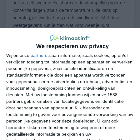
het actuele weer in Halsham en de voorspelling voor de
komende dagen, zoals de temperaturen, de kans op
neerslag, de windrichting en de windkracht. Met deze
weergegevens kun je zien wat voor weer je kunt
verwachten in Halsham. Op basis van de
klimaatstatistieken beschrijven we het weer per maand
We respecteren uw privacy
in Halsham. Dit is geen langetermijnverwachting, maar
geeft het gemiddelde weerbeeld voor alle maanden van
Wij en onze
partners
slaan informatie, zoals cookies, op en/of
verkrijgen toegang tot informatie op een apparaat en verwerken
het jaar. Wil je de uitgebreide weersverwachting voor
persoonlijke gegevens, zoals unieke identificatoren en
Halsham zien? Op de pagina met extra weerinformatie
standaardinformatie die door een apparaat wordt verzonden
tonen we de kans op sneeuw, de gevoelstemperatuur,
voor gepersonaliseerde advertenties en inhoud, advertentie- en
de zichtbaarheid, de UV-kracht, de luchtdruk en meer
inhoudsmeting, doelgroepinzichten en ontwikkeling van
goede weerinfo.
diensten.
Met uw toestemming kunnen wij en onze 1538
partners gebruikmaken van locatiegegevens en identificatie
door het scannen van apparatuur. Klik hieronder om
toestemming te geven voor bovengenoemde verwerking van uw
19
N
°C
persoonlijke gegevens voor deze doeleinden. U kunt ook
hieronder klikken om toestemming te weigeren of meer
L
gedetailleerde informatie te bekijken en uw
W