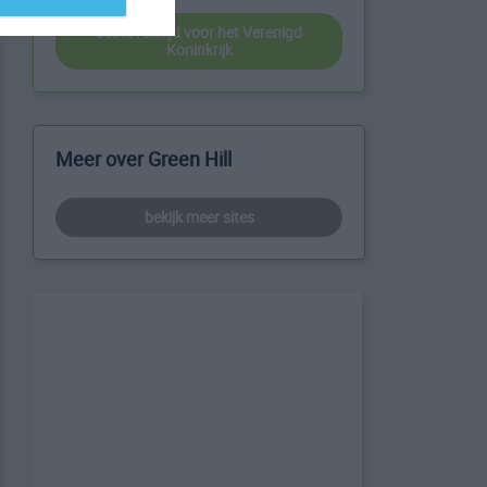
beste reistijd voor het Verenigd
Koninkrijk
Meer over Green Hill
bekijk meer sites