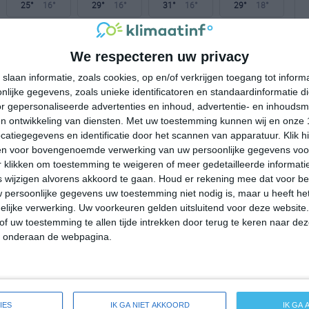
25°
16°
29°
16°
31°
16°
29°
18°
19°C
23°C
24°C
24°C
19°C
We respecteren uw privacy
slaan informatie, zoals cookies, op en/of verkrijgen toegang tot infor
10:00
13:00
16:00
19:00
22:00
lijke gegevens, zoals unieke identificatoren en standaardinformatie d
r gepersonaliseerde advertenties en inhoud, advertentie- en inhoudsm
n ontwikkeling van diensten.
Met uw toestemming kunnen wij en onze 
atiegegevens en identificatie door het scannen van apparatuur. Klik 
10:00
13:00
16:00
19:00
22:00
en voor bovengenoemde verwerking van uw persoonlijke gegevens voo
 klikken om toestemming te weigeren of meer gedetailleerde informatie
NO 1
WZW 1
WZW 1
W 1
Z 2
wijzigen alvorens akkoord te gaan.
Houd er rekening mee dat voor b
 persoonlijke gegevens uw toestemming niet nodig is, maar u heeft h
lijke verwerking. Uw voorkeuren gelden uitsluitend voor deze website
10:00
13:00
16:00
19:00
22:00
of uw toestemming te allen tijde intrekken door terug te keren naar deze
" onderaan de webpagina.
eide weersverwachting voor Green Hill
IES
IK GA NIET AKKOORD
IK GA