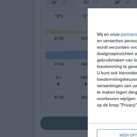
24°
10°
26°
11°
28°
14°
15°C
13°C
12°C
Wij en onze
partners
01:00
04:00
07:00
en verwerken persoon
wordt verzonden voo
doelgroepinzichten e
gebruikmaken van loc
01:00
04:00
07:00
toestemming te gev
U kunt ook hieronder
N 1
NNO 1
NNW 1
toestemmingskeuzes 
verwerkingen van uw
te maken tegen derge
01:00
04:00
07:00
voorkeuren wijzigen 
op de knop "Privacy
bekijk de uitgebr
MEER OPT