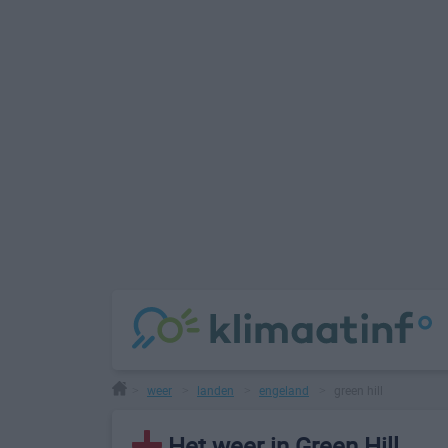
weer
landen
engeland
green hill
>
>
>
>
Het weer in Green Hill