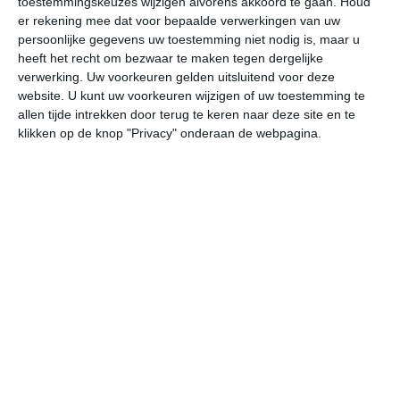
toestemmingskeuzes wijzigen alvorens akkoord te gaan.
Houd
er rekening mee dat voor bepaalde verwerkingen van uw
persoonlijke gegevens uw toestemming niet nodig is, maar u
do
vr
za
zo
ma
heeft het recht om bezwaar te maken tegen dergelijke
verwerking. Uw voorkeuren gelden uitsluitend voor deze
website. U kunt uw voorkeuren wijzigen of uw toestemming te
21°
11°
24°
8°
28°
9°
27°
16°
23°
16°
allen tijde intrekken door terug te keren naar deze site en te
klikken op de knop "Privacy" onderaan de webpagina.
13°C
11°C
16°C
18°C
20°C
21
03:00
06:00
09:00
12:00
15:00
18
03:00
06:00
09:00
12:00
15:00
18
W 2
WZW 3
W 4
WNW 4
WNW 3
WN
03:00
06:00
09:00
12:00
15:00
18