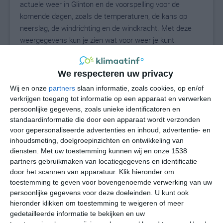
actuele weer in Glinton en de voorspelling voor de
komende dagen, zoals de temperaturen, de kans op
neerslag, de windrichting en de windkracht. Met deze
weergegevens kun je zien wat voor weer je kunt
verwachten in Glinton. Op basis van de
klimaatstatistieken beschrijven we het weer per maand
We respecteren uw privacy
in Glinton. Dit is geen langetermijnverwachting, maar
geeft het gemiddelde weerbeeld voor alle maanden van
Wij en onze
partners
slaan informatie, zoals cookies, op en/of
verkrijgen toegang tot informatie op een apparaat en verwerken
het jaar. Wil je de uitgebreide weersverwachting voor
persoonlijke gegevens, zoals unieke identificatoren en
Glinton zien? Op de pagina met extra weerinformatie
standaardinformatie die door een apparaat wordt verzonden
tonen we de kans op sneeuw, de gevoelstemperatuur,
voor gepersonaliseerde advertenties en inhoud, advertentie- en
de zichtbaarheid, de UV-kracht, de luchtdruk en meer
inhoudsmeting, doelgroepinzichten en ontwikkeling van
goede weerinfo.
diensten.
Met uw toestemming kunnen wij en onze 1538
partners gebruikmaken van locatiegegevens en identificatie
door het scannen van apparatuur. Klik hieronder om
toestemming te geven voor bovengenoemde verwerking van uw
16
N
°C
persoonlijke gegevens voor deze doeleinden. U kunt ook
hieronder klikken om toestemming te weigeren of meer
L
gedetailleerde informatie te bekijken en uw
W