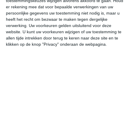
toestemmingskeuzes wijzigen alvorens akkoord te gaan.
Houd
er rekening mee dat voor bepaalde verwerkingen van uw
persoonlijke gegevens uw toestemming niet nodig is, maar u
do
vr
za
zo
ma
heeft het recht om bezwaar te maken tegen dergelijke
verwerking. Uw voorkeuren gelden uitsluitend voor deze
website. U kunt uw voorkeuren wijzigen of uw toestemming te
18°
12°
20°
10°
21°
10°
18°
13°
19°
10°
allen tijde intrekken door terug te keren naar deze site en te
klikken op de knop "Privacy" onderaan de webpagina.
13°C
13°C
14°C
18°C
16°C
13
07:00
10:00
13:00
16:00
19:00
22
07:00
10:00
13:00
16:00
19:00
22
WNW 4
WNW 3
WNW 3
WNW 2
OZO 1
WZ
07:00
10:00
13:00
16:00
19:00
22