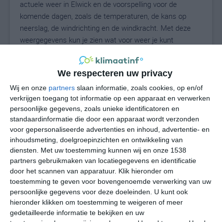
actuele weer in Elwick en de voorspelling voor de
komende dagen, zoals de temperaturen, de kans op
neerslag, de windrichting en de windkracht. Met deze
weergegevens kun je zien wat voor weer je kunt
verwachten in Elwick. Op basis van de
klimaatstatistieken beschrijven we het weer per maand
We respecteren uw privacy
in Elwick. Dit is geen langetermijnverwachting, maar
geeft het gemiddelde weerbeeld voor alle maanden van
Wij en onze
partners
slaan informatie, zoals cookies, op en/of
verkrijgen toegang tot informatie op een apparaat en verwerken
het jaar. Wil je de uitgebreide weersverwachting voor
persoonlijke gegevens, zoals unieke identificatoren en
Elwick zien? Op de pagina met extra weerinformatie
standaardinformatie die door een apparaat wordt verzonden
tonen we de kans op sneeuw, de gevoelstemperatuur,
voor gepersonaliseerde advertenties en inhoud, advertentie- en
de zichtbaarheid, de UV-kracht, de luchtdruk en meer
inhoudsmeting, doelgroepinzichten en ontwikkeling van
goede weerinfo.
diensten.
Met uw toestemming kunnen wij en onze 1538
partners gebruikmaken van locatiegegevens en identificatie
door het scannen van apparatuur. Klik hieronder om
toestemming te geven voor bovengenoemde verwerking van uw
14
N
°C
persoonlijke gegevens voor deze doeleinden. U kunt ook
hieronder klikken om toestemming te weigeren of meer
L
gedetailleerde informatie te bekijken en uw
W