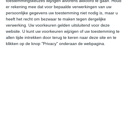
toestemmingskeuzes wijzigen alvorens akkoord te gaan.
Houd
er rekening mee dat voor bepaalde verwerkingen van uw
persoonlijke gegevens uw toestemming niet nodig is, maar u
vr
za
zo
ma
di
heeft het recht om bezwaar te maken tegen dergelijke
verwerking. Uw voorkeuren gelden uitsluitend voor deze
website. U kunt uw voorkeuren wijzigen of uw toestemming te
23°
9°
25°
12°
29°
15°
25°
16°
27°
14°
allen tijde intrekken door terug te keren naar deze site en te
klikken op de knop "Privacy" onderaan de webpagina.
9°C
16°C
21°C
23°C
23°C
20
06:00
09:00
12:00
15:00
18:00
21
06:00
09:00
12:00
15:00
18:00
21
W 1
WNW 1
WZW 2
W 2
WNW 1
ZO
06:00
09:00
12:00
15:00
18:00
21