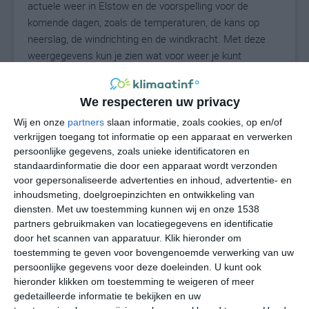
actuele weer in Elstow en de voorspelling voor de
komende dagen, zoals de temperaturen, de kans op
neerslag, de windrichting en de windkracht. Met deze
weergegevens kun je zien wat voor weer je kunt
verwachten in Elstow. Op basis van de
klimaatstatistieken beschrijven we het weer per maand
We respecteren uw privacy
in Elstow. Dit is geen langetermijnverwachting, maar
geeft het gemiddelde weerbeeld voor alle maanden van
Wij en onze
partners
slaan informatie, zoals cookies, op en/of
verkrijgen toegang tot informatie op een apparaat en verwerken
het jaar. Wil je de uitgebreide weersverwachting voor
persoonlijke gegevens, zoals unieke identificatoren en
Elstow zien? Op de pagina met extra weerinformatie
standaardinformatie die door een apparaat wordt verzonden
tonen we de kans op sneeuw, de gevoelstemperatuur,
voor gepersonaliseerde advertenties en inhoud, advertentie- en
de zichtbaarheid, de UV-kracht, de luchtdruk en meer
inhoudsmeting, doelgroepinzichten en ontwikkeling van
goede weerinfo.
diensten.
Met uw toestemming kunnen wij en onze 1538
partners gebruikmaken van locatiegegevens en identificatie
door het scannen van apparatuur. Klik hieronder om
toestemming te geven voor bovengenoemde verwerking van uw
17
N
°C
persoonlijke gegevens voor deze doeleinden. U kunt ook
hieronder klikken om toestemming te weigeren of meer
L
gedetailleerde informatie te bekijken en uw
W