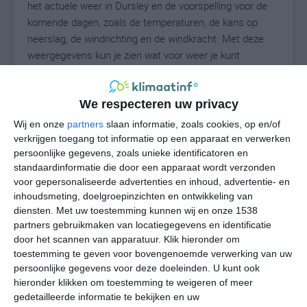
het actuele weer in Dursley en de voorspelling voor de
komende dagen, zoals de temperaturen, de kans op
neerslag, de windrichting en de windkracht. Met deze
weergegevens kun je zien wat voor weer je kunt
verwachten in Dursley. Op basis van de
klimaatstatistieken beschrijven we het weer per maand
in Dursley. Dit is geen langetermijnverwachting, maar
We respecteren uw privacy
geeft het gemiddelde weerbeeld voor alle maanden van
Wij en onze
partners
slaan informatie, zoals cookies, op en/of
het jaar. Wil je de uitgebreide weersverwachting voor
verkrijgen toegang tot informatie op een apparaat en verwerken
Dursley zien? Op de pagina met extra weerinformatie
persoonlijke gegevens, zoals unieke identificatoren en
standaardinformatie die door een apparaat wordt verzonden
tonen we de kans op sneeuw, de gevoelstemperatuur,
voor gepersonaliseerde advertenties en inhoud, advertentie- en
de zichtbaarheid, de UV-kracht, de luchtdruk en meer
inhoudsmeting, doelgroepinzichten en ontwikkeling van
goede weerinfo.
diensten.
Met uw toestemming kunnen wij en onze 1538
partners gebruikmaken van locatiegegevens en identificatie
door het scannen van apparatuur. Klik hieronder om
toestemming te geven voor bovengenoemde verwerking van uw
16
N
°C
persoonlijke gegevens voor deze doeleinden. U kunt ook
L
hieronder klikken om toestemming te weigeren of meer
gedetailleerde informatie te bekijken en uw
W