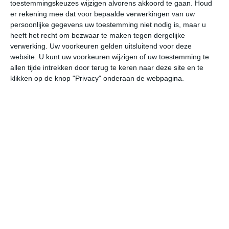
toestemmingskeuzes wijzigen alvorens akkoord te gaan.
Houd
er rekening mee dat voor bepaalde verwerkingen van uw
vr
za
zo
ma
di
persoonlijke gegevens uw toestemming niet nodig is, maar u
heeft het recht om bezwaar te maken tegen dergelijke
verwerking. Uw voorkeuren gelden uitsluitend voor deze
website. U kunt uw voorkeuren wijzigen of uw toestemming te
22°
9°
24°
10°
26°
14°
24°
15°
28°
13°
allen tijde intrekken door terug te keren naar deze site en te
klikken op de knop "Privacy" onderaan de webpagina.
12°C
18°C
21°C
22°C
19°C
14
08:00
11:00
14:00
17:00
20:00
23
08:00
11:00
14:00
17:00
20:00
23
ZZO 1
W 1
WZW 1
WZW 2
ZW 2
ZZ
08:00
11:00
14:00
17:00
20:00
23