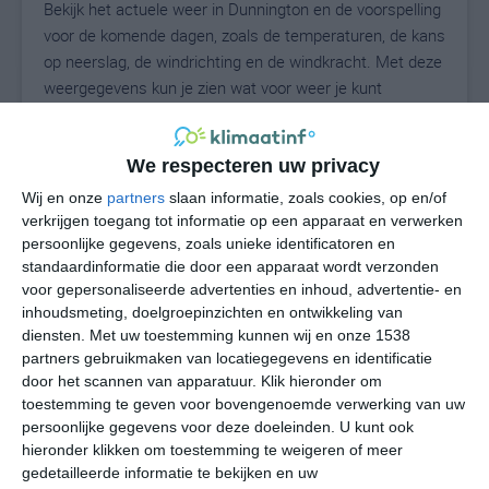
Bekijk het actuele weer in Dunnington en de voorspelling
voor de komende dagen, zoals de temperaturen, de kans
op neerslag, de windrichting en de windkracht. Met deze
weergegevens kun je zien wat voor weer je kunt
verwachten in Dunnington. Op basis van de
klimaatstatistieken beschrijven we het weer per maand
We respecteren uw privacy
in Dunnington. Dit is geen langetermijnverwachting,
maar geeft het gemiddelde weerbeeld voor alle
Wij en onze
partners
slaan informatie, zoals cookies, op en/of
maanden van het jaar. Wil je de uitgebreide
verkrijgen toegang tot informatie op een apparaat en verwerken
weersverwachting voor Dunnington zien? Op de pagina
persoonlijke gegevens, zoals unieke identificatoren en
standaardinformatie die door een apparaat wordt verzonden
met extra weerinformatie tonen we de kans op sneeuw,
voor gepersonaliseerde advertenties en inhoud, advertentie- en
de gevoelstemperatuur, de zichtbaarheid, de UV-kracht,
inhoudsmeting, doelgroepinzichten en ontwikkeling van
de luchtdruk en meer goede weerinfo.
diensten.
Met uw toestemming kunnen wij en onze 1538
partners gebruikmaken van locatiegegevens en identificatie
door het scannen van apparatuur. Klik hieronder om
toestemming te geven voor bovengenoemde verwerking van uw
23
N
°C
persoonlijke gegevens voor deze doeleinden. U kunt ook
L
hieronder klikken om toestemming te weigeren of meer
gedetailleerde informatie te bekijken en uw
W