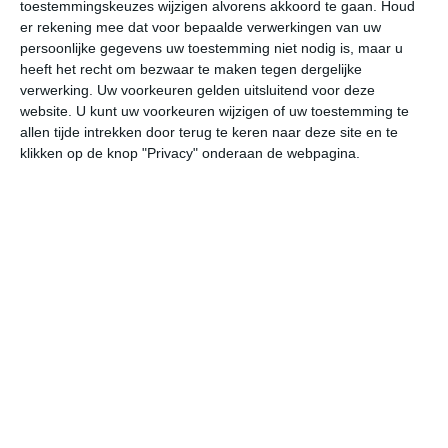
toestemmingskeuzes wijzigen alvorens akkoord te gaan.
Houd
er rekening mee dat voor bepaalde verwerkingen van uw
za
zo
ma
di
wo
persoonlijke gegevens uw toestemming niet nodig is, maar u
heeft het recht om bezwaar te maken tegen dergelijke
verwerking. Uw voorkeuren gelden uitsluitend voor deze
website. U kunt uw voorkeuren wijzigen of uw toestemming te
27°
18°
24°
13°
20°
10°
21°
12°
22°
15°
allen tijde intrekken door terug te keren naar deze site en te
klikken op de knop "Privacy" onderaan de webpagina.
20°C
16°C
14°C
14°C
21°C
24
22:00
01:00
04:00
07:00
10:00
13
22:00
01:00
04:00
07:00
10:00
13
WZW 1
Z 1
ZW 1
ZW 2
WZW 3
W
22:00
01:00
04:00
07:00
10:00
13