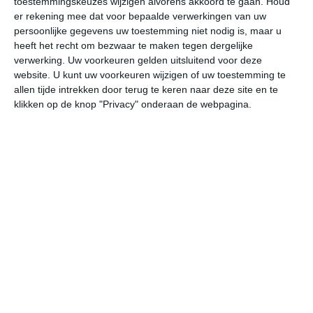
toestemmingskeuzes wijzigen alvorens akkoord te gaan.
Houd
er rekening mee dat voor bepaalde verwerkingen van uw
persoonlijke gegevens uw toestemming niet nodig is, maar u
do
vr
za
zo
ma
heeft het recht om bezwaar te maken tegen dergelijke
verwerking. Uw voorkeuren gelden uitsluitend voor deze
website. U kunt uw voorkeuren wijzigen of uw toestemming te
17°
10°
21°
7°
23°
9°
23°
12°
22°
14°
allen tijde intrekken door terug te keren naar deze site en te
klikken op de knop "Privacy" onderaan de webpagina.
15°C
17°C
16°C
13°C
10°C
9
12:00
15:00
18:00
21:00
00:00
03
12:00
15:00
18:00
21:00
00:00
03
WNW 4
WNW 4
WNW 4
WNW 2
W 2
W
12:00
15:00
18:00
21:00
00:00
03