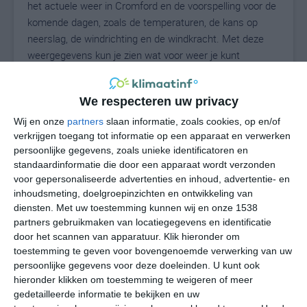
het actuele weer in Cromford en de voorspelling voor de
komende dagen, zoals de temperaturen, de kans op
neerslag, de windrichting en de windkracht. Met deze
weergegevens kun je zien wat voor weer je kunt
verwachten in Cromford. Op basis van de
klimaatstatistieken beschrijven we het weer per maand
We respecteren uw privacy
in Cromford. Dit is geen langetermijnverwachting, maar
geeft het gemiddelde weerbeeld voor alle maanden van
Wij en onze
partners
slaan informatie, zoals cookies, op en/of
verkrijgen toegang tot informatie op een apparaat en verwerken
het jaar. Wil je de uitgebreide weersverwachting voor
persoonlijke gegevens, zoals unieke identificatoren en
Cromford zien? Op de pagina met extra weerinformatie
standaardinformatie die door een apparaat wordt verzonden
tonen we de kans op sneeuw, de gevoelstemperatuur,
voor gepersonaliseerde advertenties en inhoud, advertentie- en
de zichtbaarheid, de UV-kracht, de luchtdruk en meer
inhoudsmeting, doelgroepinzichten en ontwikkeling van
goede weerinfo.
diensten.
Met uw toestemming kunnen wij en onze 1538
partners gebruikmaken van locatiegegevens en identificatie
door het scannen van apparatuur. Klik hieronder om
toestemming te geven voor bovengenoemde verwerking van uw
13
N
°C
persoonlijke gegevens voor deze doeleinden. U kunt ook
hieronder klikken om toestemming te weigeren of meer
L
gedetailleerde informatie te bekijken en uw
W