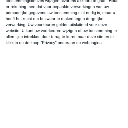
toestemmingskeuzes wijzigen alvorens akkoord te gaan.
Houd
er rekening mee dat voor bepaalde verwerkingen van uw
persoonlijke gegevens uw toestemming niet nodig is, maar u
undefined
ma
di
wo
do
heeft het recht om bezwaar te maken tegen dergelijke
verwerking. Uw voorkeuren gelden uitsluitend voor deze
website. U kunt uw voorkeuren wijzigen of uw toestemming te
26°
13°
22°
13°
27°
11°
31°
11°
34°
16°
allen tijde intrekken door terug te keren naar deze site en te
klikken op de knop "Privacy" onderaan de webpagina.
24°C
26°C
23°C
18°C
16°C
14
12:00
15:00
18:00
21:00
00:00
03
12:00
15:00
18:00
21:00
00:00
03
W 3
W 4
WNW 4
NW 2
WNW 1
WN
12:00
15:00
18:00
21:00
00:00
03