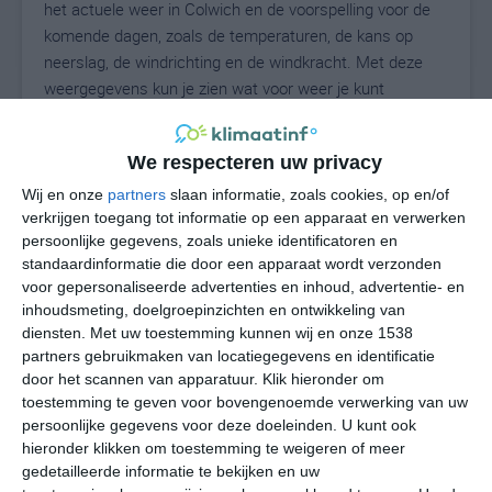
het actuele weer in Colwich en de voorspelling voor de
komende dagen, zoals de temperaturen, de kans op
neerslag, de windrichting en de windkracht. Met deze
weergegevens kun je zien wat voor weer je kunt
verwachten in Colwich. Op basis van de
klimaatstatistieken beschrijven we het weer per maand
We respecteren uw privacy
in Colwich. Dit is geen langetermijnverwachting, maar
geeft het gemiddelde weerbeeld voor alle maanden van
Wij en onze
partners
slaan informatie, zoals cookies, op en/of
verkrijgen toegang tot informatie op een apparaat en verwerken
het jaar. Wil je de uitgebreide weersverwachting voor
persoonlijke gegevens, zoals unieke identificatoren en
Colwich zien? Op de pagina met extra weerinformatie
standaardinformatie die door een apparaat wordt verzonden
tonen we de kans op sneeuw, de gevoelstemperatuur,
voor gepersonaliseerde advertenties en inhoud, advertentie- en
de zichtbaarheid, de UV-kracht, de luchtdruk en meer
inhoudsmeting, doelgroepinzichten en ontwikkeling van
goede weerinfo.
diensten.
Met uw toestemming kunnen wij en onze 1538
partners gebruikmaken van locatiegegevens en identificatie
door het scannen van apparatuur. Klik hieronder om
toestemming te geven voor bovengenoemde verwerking van uw
19
N
°C
persoonlijke gegevens voor deze doeleinden. U kunt ook
hieronder klikken om toestemming te weigeren of meer
L
gedetailleerde informatie te bekijken en uw
W