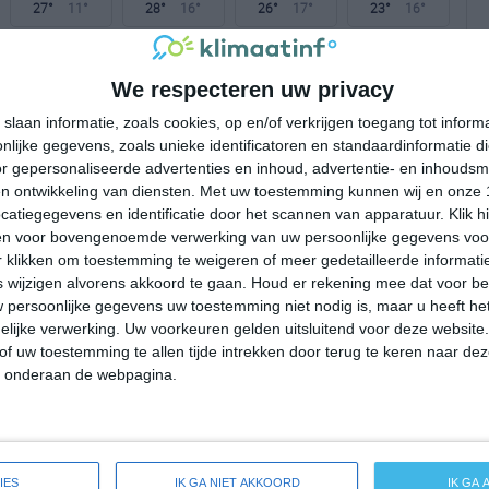
27°
11°
28°
16°
26°
17°
23°
16°
25°C
22°C
18°C
15°C
13°C
We respecteren uw privacy
slaan informatie, zoals cookies, op en/of verkrijgen toegang tot infor
15:00
18:00
21:00
00:00
03:00
lijke gegevens, zoals unieke identificatoren en standaardinformatie d
r gepersonaliseerde advertenties en inhoud, advertentie- en inhoudsm
n ontwikkeling van diensten.
Met uw toestemming kunnen wij en onze 
atiegegevens en identificatie door het scannen van apparatuur. Klik 
15:00
18:00
21:00
00:00
03:00
en voor bovengenoemde verwerking van uw persoonlijke gegevens voo
 klikken om toestemming te weigeren of meer gedetailleerde informatie
ZW 2
NNW 2
NNW 1
WZW 1
Z 1
wijzigen alvorens akkoord te gaan.
Houd er rekening mee dat voor b
 persoonlijke gegevens uw toestemming niet nodig is, maar u heeft h
lijke verwerking. Uw voorkeuren gelden uitsluitend voor deze website
15:00
18:00
21:00
00:00
03:00
of uw toestemming te allen tijde intrekken door terug te keren naar deze
" onderaan de webpagina.
reide weersverwachting voor Chester
IES
IK GA NIET AKKOORD
IK GA