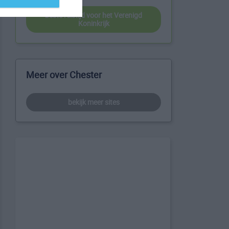
beste reistijd voor het Verenigd
Koninkrijk
Meer over Chester
bekijk meer sites