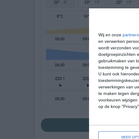
23°
8°
23°
13°
20°
15°
8°C
16°C
23°C
Wij en onze
partners
06:00
09:00
12:00
en verwerken persoon
wordt verzonden voo
doelgroepinzichten e
gebruikmaken van loc
06:00
09:00
12:00
toestemming te gev
U kunt ook hieronder
ZZO 1
ZZO 2
Z 3
toestemmingskeuzes 
verwerkingen van uw
te maken tegen derge
06:00
09:00
12:00
voorkeuren wijzigen 
op de knop "Privacy
bekijk de uitgeb
MEER OPT