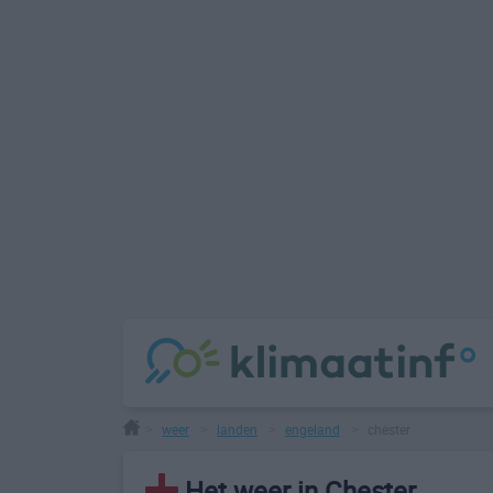
weer
landen
engeland
chester
>
>
>
>
Het weer in Chester