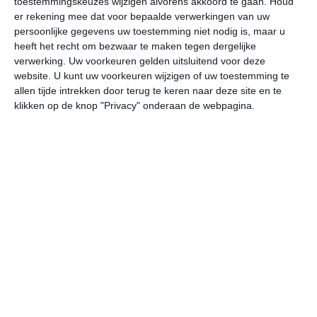
toestemmingskeuzes wijzigen alvorens akkoord te gaan.
Houd
er rekening mee dat voor bepaalde verwerkingen van uw
persoonlijke gegevens uw toestemming niet nodig is, maar u
do
vr
za
zo
ma
heeft het recht om bezwaar te maken tegen dergelijke
verwerking. Uw voorkeuren gelden uitsluitend voor deze
website. U kunt uw voorkeuren wijzigen of uw toestemming te
17°
12°
18°
11°
19°
10°
17°
12°
17°
10°
allen tijde intrekken door terug te keren naar deze site en te
klikken op de knop "Privacy" onderaan de webpagina.
13°C
11°C
12°C
13°C
16°C
17
22:00
01:00
04:00
07:00
10:00
13
22:00
01:00
04:00
07:00
10:00
13
ZW 2
Z 2
Z 2
ZZW 2
WZW 4
WZ
22:00
01:00
04:00
07:00
10:00
13