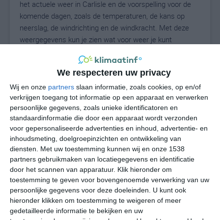
het actuele weer in Carlisle en de voorspelling voor de
komende dagen, zoals de temperaturen, de kans op
neerslag, de windrichting en de windkracht. Met deze
weergegevens kun je zien wat voor weer je kunt
verwachten in Carlisle. Op basis van de
klimaatstatistieken beschrijven we het weer per maand
We respecteren uw privacy
in Carlisle. Dit is geen langetermijnverwachting, maar
geeft het gemiddelde weerbeeld voor alle maanden van
Wij en onze
partners
slaan informatie, zoals cookies, op en/of
verkrijgen toegang tot informatie op een apparaat en verwerken
het jaar. Wil je de uitgebreide weersverwachting voor
persoonlijke gegevens, zoals unieke identificatoren en
Carlisle zien? Op de pagina met extra weerinformatie
standaardinformatie die door een apparaat wordt verzonden
tonen we de kans op sneeuw, de gevoelstemperatuur,
voor gepersonaliseerde advertenties en inhoud, advertentie- en
de zichtbaarheid, de UV-kracht, de luchtdruk en meer
inhoudsmeting, doelgroepinzichten en ontwikkeling van
goede weerinfo.
diensten.
Met uw toestemming kunnen wij en onze 1538
partners gebruikmaken van locatiegegevens en identificatie
door het scannen van apparatuur. Klik hieronder om
toestemming te geven voor bovengenoemde verwerking van uw
15
N
°C
persoonlijke gegevens voor deze doeleinden. U kunt ook
hieronder klikken om toestemming te weigeren of meer
L
gedetailleerde informatie te bekijken en uw
W