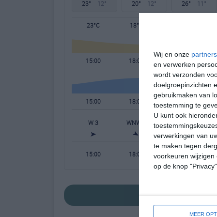
23°
12°
20°
12°
26°
11°
23°C
18°C
16°C
Wij en onze
partners
15:00
18:00
21:00
en verwerken persoon
wordt verzonden voo
doelgroepinzichten e
gebruikmaken van loc
15:00
18:00
21:00
toestemming te gev
U kunt ook hieronder
W 3
WNW 3
NW 2
W
toestemmingskeuzes 
verwerkingen van uw
te maken tegen derge
15:00
18:00
21:00
voorkeuren wijzigen 
op de knop "Privacy
bekijk de uitgebre
MEER OPT