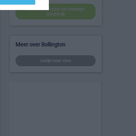
beste reistijd voor het Verenigd
Koninkrijk
Meer over Bollington
bekijk meer sites