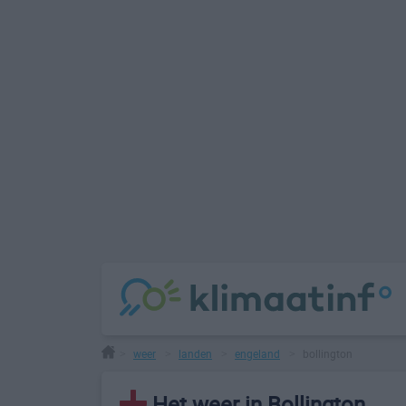
weer
landen
engeland
bollington
>
>
>
>
Het weer in Bollington