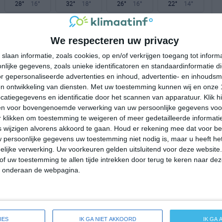
28°
16°
32°
18°
26°
16°
22°
14°
15°C
14°C
12°C
15°C
18°C
We respecteren uw privacy
slaan informatie, zoals cookies, op en/of verkrijgen toegang tot infor
00:00
03:00
06:00
09:00
12:00
lijke gegevens, zoals unieke identificatoren en standaardinformatie d
r gepersonaliseerde advertenties en inhoud, advertentie- en inhoudsm
n ontwikkeling van diensten.
Met uw toestemming kunnen wij en onze 
atiegegevens en identificatie door het scannen van apparatuur. Klik 
00:00
03:00
06:00
09:00
12:00
en voor bovengenoemde verwerking van uw persoonlijke gegevens voo
 klikken om toestemming te weigeren of meer gedetailleerde informatie
NW 1
NW 1
W 1
WNW 2
WNW 2
wijzigen alvorens akkoord te gaan.
Houd er rekening mee dat voor b
 persoonlijke gegevens uw toestemming niet nodig is, maar u heeft h
lijke verwerking. Uw voorkeuren gelden uitsluitend voor deze website
00:00
03:00
06:00
09:00
12:00
of uw toestemming te allen tijde intrekken door terug te keren naar deze
" onderaan de webpagina.
ide weersverwachting voor Bollington
IES
IK GA NIET AKKOORD
IK GA