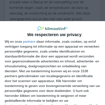
actuele weer in Bacup en de voorspelling voor de
komende dagen, zoals de temperaturen, de kans op
neerslag, de windrichting en de windkracht. Met deze
weergegevens kun je zien wat voor weer je kunt
verwachten in Bacup. Op basis van de
klimaatstatistieken beschrijven we het weer per maand
We respecteren uw privacy
in Bacup. Dit is geen langetermijnverwachting, maar
geeft het gemiddelde weerbeeld voor alle maanden van
Wij en onze
partners
slaan informatie, zoals cookies, op en/of
verkrijgen toegang tot informatie op een apparaat en verwerken
het jaar. Wil je de uitgebreide weersverwachting voor
persoonlijke gegevens, zoals unieke identificatoren en
Bacup zien? Op de pagina met extra weerinformatie
standaardinformatie die door een apparaat wordt verzonden
tonen we de kans op sneeuw, de gevoelstemperatuur,
voor gepersonaliseerde advertenties en inhoud, advertentie- en
de zichtbaarheid, de UV-kracht, de luchtdruk en meer
inhoudsmeting, doelgroepinzichten en ontwikkeling van
goede weerinfo.
diensten.
Met uw toestemming kunnen wij en onze 1538
partners gebruikmaken van locatiegegevens en identificatie
door het scannen van apparatuur. Klik hieronder om
toestemming te geven voor bovengenoemde verwerking van uw
12
N
°C
persoonlijke gegevens voor deze doeleinden. U kunt ook
hieronder klikken om toestemming te weigeren of meer
L
gedetailleerde informatie te bekijken en uw
W