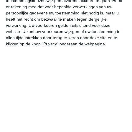
toestemmingskeuzes wijzigen alvorens akkoord te gaan.
Houd
er rekening mee dat voor bepaalde verwerkingen van uw
persoonlijke gegevens uw toestemming niet nodig is, maar u
do
vr
za
zo
ma
heeft het recht om bezwaar te maken tegen dergelijke
verwerking. Uw voorkeuren gelden uitsluitend voor deze
website. U kunt uw voorkeuren wijzigen of uw toestemming te
14°
9°
17°
8°
20°
9°
15°
13°
16°
12°
allen tijde intrekken door terug te keren naar deze site en te
klikken op de knop "Privacy" onderaan de webpagina.
10°C
11°C
11°C
12°C
14°C
13
05:00
08:00
11:00
14:00
17:00
20
05:00
08:00
11:00
14:00
17:00
20
W 4
WNW 3
WNW 3
WNW 4
WNW 4
WN
05:00
08:00
11:00
14:00
17:00
20