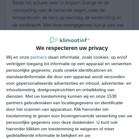
Bekijk het actuele weer in Angram Grange en de
voorspelling voor de komende dagen, zoals de
temperaturen, de kans op neerslag, de windrichting en
de windkracht. Met deze weergegevens kun je zien wat
voor weer je kunt verwachten in Angram Grange. Op
basis van de klimaatstatistieken beschrijven we het
weer per maand in Angram Grange. Dit is geen
We respecteren uw privacy
langetermijnverwachting, maar geeft het gemiddelde
Wij en onze
partners
slaan informatie, zoals cookies, op en/of
weerbeeld voor alle maanden van het jaar. Wil je de
verkrijgen toegang tot informatie op een apparaat en verwerken
uitgebreide weersverwachting voor Angram Grange
persoonlijke gegevens, zoals unieke identificatoren en
zien? Op de pagina met extra weerinformatie tonen we
standaardinformatie die door een apparaat wordt verzonden
voor gepersonaliseerde advertenties en inhoud, advertentie- en
de kans op sneeuw, de gevoelstemperatuur, de
inhoudsmeting, doelgroepinzichten en ontwikkeling van
zichtbaarheid, de UV-kracht, de luchtdruk en meer goede
diensten.
Met uw toestemming kunnen wij en onze 1538
weerinfo.
partners gebruikmaken van locatiegegevens en identificatie
door het scannen van apparatuur. Klik hieronder om
toestemming te geven voor bovengenoemde verwerking van uw
persoonlijke gegevens voor deze doeleinden. U kunt ook
14
N
°C
hieronder klikken om toestemming te weigeren of meer
L
gedetailleerde informatie te bekijken en uw