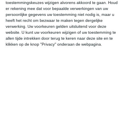
toestemmingskeuzes wijzigen alvorens akkoord te gaan.
Houd
W
er rekening mee dat voor bepaalde verwerkingen van uw
persoonlijke gegevens uw toestemming niet nodig is, maar u
do
vr
za
zo
ma
heeft het recht om bezwaar te maken tegen dergelijke
verwerking. Uw voorkeuren gelden uitsluitend voor deze
website. U kunt uw voorkeuren wijzigen of uw toestemming te
allen tijde intrekken door terug te keren naar deze site en te
18°
11°
21°
10°
23°
10°
22°
15°
21°
14°
klikken op de knop "Privacy" onderaan de webpagina.
14°C
17°C
17°C
14°C
11°C
10
12:00
15:00
18:00
21:00
00:00
03
12:00
15:00
18:00
21:00
00:00
03
NW 3
NNW 3
WNW 3
WNW 2
WNW 2
W