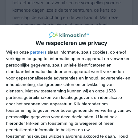
het actuele weer in Zwönitz en de voorspelling voor de
komende dagen, zoals de temperaturen, de kans op
neerslag, de windrichting en de windkracht. Met deze
weergegevens kun je zien wat voor weer je kunt
verwachten in Zwönitz. Op basis van de
klimaatstatistieken beschrijven we het weer per maand
We respecteren uw privacy
in Zwönitz. Dit is geen langetermijnverwachting, maar
Wij en onze
partners
slaan informatie, zoals cookies, op en/of
geeft het gemiddelde weerbeeld voor alle maanden van
verkrijgen toegang tot informatie op een apparaat en verwerken
het jaar. Wil je de uitgebreide weersverwachting voor
persoonlijke gegevens, zoals unieke identificatoren en
Zwönitz zien? Op de pagina met extra weerinformatie
standaardinformatie die door een apparaat wordt verzonden
tonen we de kans op sneeuw, de gevoelstemperatuur,
voor gepersonaliseerde advertenties en inhoud, advertentie- en
de zichtbaarheid, de UV-kracht, de luchtdruk en meer
inhoudsmeting, doelgroepinzichten en ontwikkeling van
goede weerinfo.
diensten.
Met uw toestemming kunnen wij en onze 1538
partners gebruikmaken van locatiegegevens en identificatie
door het scannen van apparatuur. Klik hieronder om
toestemming te geven voor bovengenoemde verwerking van uw
16
persoonlijke gegevens voor deze doeleinden. U kunt ook
N
°C
hieronder klikken om toestemming te weigeren of meer
L
gedetailleerde informatie te bekijken en uw
W
toestemmingskeuzes wijzigen alvorens akkoord te gaan.
Houd