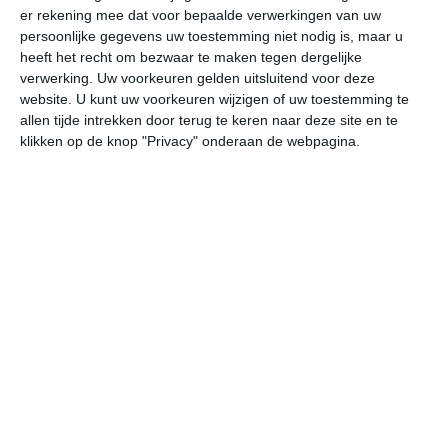
er rekening mee dat voor bepaalde verwerkingen van uw
persoonlijke gegevens uw toestemming niet nodig is, maar u
za
zo
ma
di
wo
heeft het recht om bezwaar te maken tegen dergelijke
verwerking. Uw voorkeuren gelden uitsluitend voor deze
website. U kunt uw voorkeuren wijzigen of uw toestemming te
allen tijde intrekken door terug te keren naar deze site en te
23°
9°
29°
13°
30°
16°
20°
11°
24°
8°
klikken op de knop "Privacy" onderaan de webpagina.
9°C
16°C
21°C
23°C
22°C
17
06:00
09:00
12:00
15:00
18:00
21
06:00
09:00
12:00
15:00
18:00
21
OZO 1
O 2
ONO 2
NO 2
ONO 2
O
06:00
09:00
12:00
15:00
18:00
21