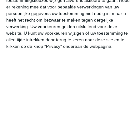
toestemmingskeuzes wijzigen alvorens akkoord te gaan.
Houd
W
er rekening mee dat voor bepaalde verwerkingen van uw
persoonlijke gegevens uw toestemming niet nodig is, maar u
heeft het recht om bezwaar te maken tegen dergelijke
do
vr
za
zo
ma
verwerking. Uw voorkeuren gelden uitsluitend voor deze
website. U kunt uw voorkeuren wijzigen of uw toestemming te
allen tijde intrekken door terug te keren naar deze site en te
28°
19°
27°
12°
30°
13°
34°
18°
32°
19°
klikken op de knop "Privacy" onderaan de webpagina.
27°C
28°C
25°C
20°C
16°C
13
13:00
16:00
19:00
22:00
01:00
04
13:00
16:00
19:00
22:00
01:00
04
WNW 3
WNW 3
NW 3
NNW 1
N 1
NN