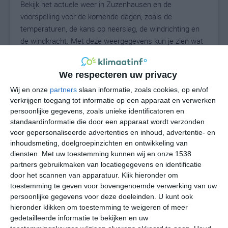
Bekijk het actuele weer in Zuzenhausen en de
voorspelling voor de komende dagen, zoals de
temperaturen, de kans op neerslag, de windrichting en
de windkracht. Met deze weergegevens kun je zien wat
voor weer je kunt verwachten in Zuzenhausen. Op basis
van de klimaatstatistieken beschrijven we het weer per
We respecteren uw privacy
maand in Zuzenhausen. Dit is geen
langetermijnverwachting, maar geeft het gemiddelde
Wij en onze
partners
slaan informatie, zoals cookies, op en/of
verkrijgen toegang tot informatie op een apparaat en verwerken
weerbeeld voor alle maanden van het jaar. Wil je de
persoonlijke gegevens, zoals unieke identificatoren en
uitgebreide weersverwachting voor Zuzenhausen zien?
standaardinformatie die door een apparaat wordt verzonden
Op de pagina met extra weerinformatie tonen we de
voor gepersonaliseerde advertenties en inhoud, advertentie- en
kans op sneeuw, de gevoelstemperatuur, de
inhoudsmeting, doelgroepinzichten en ontwikkeling van
zichtbaarheid, de UV-kracht, de luchtdruk en meer goede
diensten.
Met uw toestemming kunnen wij en onze 1538
weerinfo.
partners gebruikmaken van locatiegegevens en identificatie
door het scannen van apparatuur. Klik hieronder om
toestemming te geven voor bovengenoemde verwerking van uw
persoonlijke gegevens voor deze doeleinden. U kunt ook
24
N
hieronder klikken om toestemming te weigeren of meer
°C
gedetailleerde informatie te bekijken en uw
L