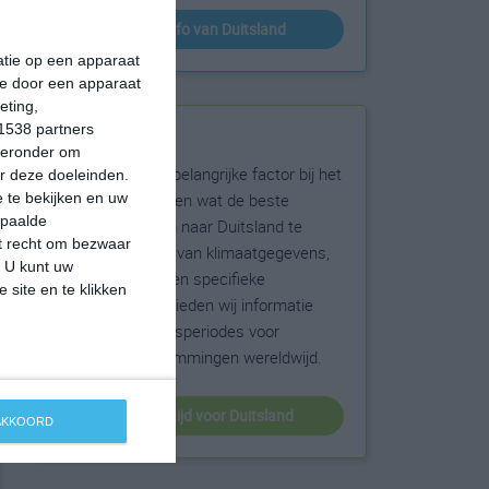
klimaatinfo van Duitsland
matie op een apparaat
ie door een apparaat
eting,
1538 partners
Beste reistijd
hieronder om
Het weer is een belangrijke factor bij het
r deze doeleinden.
reizen. Wil je weten wat de beste
 te bekijken en uw
epaalde
maanden zijn om naar Duitsland te
et recht om bezwaar
reizen? Op basis van klimaatgegevens,
. U kunt uw
weersextremen en specifieke
 site en te klikken
weerinformatie bieden wij informatie
over de beste reisperiodes voor
duizenden bestemmingen wereldwijd.
beste reistijd voor Duitsland
 AKKOORD