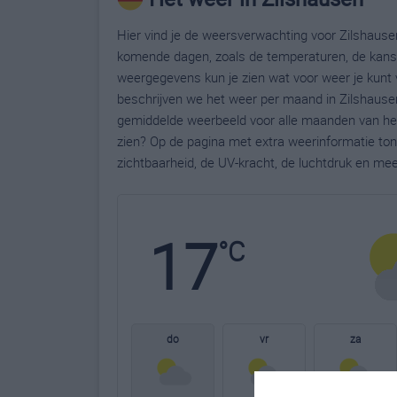
Hier vind je de weersverwachting voor Zilshausen
komende dagen, zoals de temperaturen, de kans 
weergegevens kun je zien wat voor weer je kunt 
beschrijven we het weer per maand in Zilshausen
gemiddelde weerbeeld voor alle maanden van het 
zien? Op de pagina met extra weerinformatie to
zichtbaarheid, de UV-kracht, de luchtdruk en me
17
°C
do
vr
za