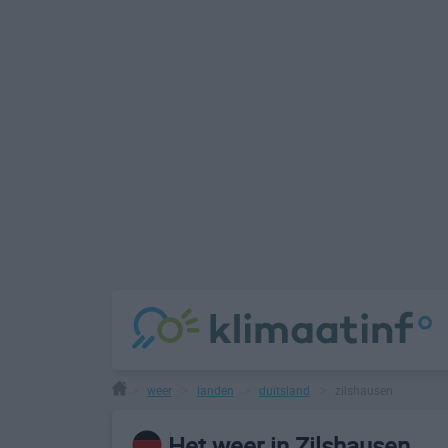
weer
landen
duitsland
zilshausen
>
>
>
>
Het weer in Zilshausen