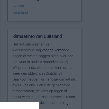
Europa
Duitsland
Klimaatinfo van Duitsland
Het actuele weer en de
weersvoorspelling voor de komende
dagen of weken zeggen niets over hoe
het weer in andere maanden kan zijn.
Wil je een indicatie hebben van hoe het
weer gemiddeld is in Duitsland?
Daarvoor hebben wij handige klimaatinfo
over Duitsland. Bekijk de gemiddelde
temperaturen, de kans op regen of
sneeuw en de normale hoeveelheid aan
zonneschijn voor deze bestemming.