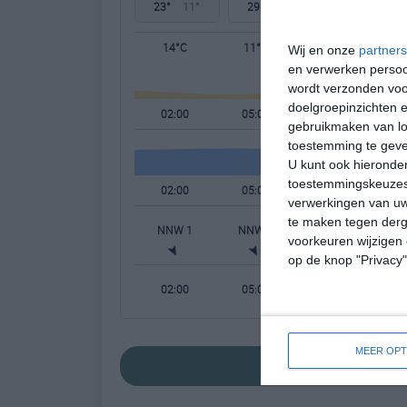
23°
11°
29°
10°
31°
16°
14°C
11°C
13°C
Wij en onze
partners
en verwerken persoon
wordt verzonden voo
doelgroepinzichten e
02:00
05:00
08:00
gebruikmaken van loc
toestemming te gev
U kunt ook hieronder
toestemmingskeuzes 
02:00
05:00
08:00
verwerkingen van uw
te maken tegen derge
NNW 1
NNW 1
OZO 1
voorkeuren wijzigen 
op de knop "Privacy
02:00
05:00
08:00
MEER OPT
bekijk de uitgebre