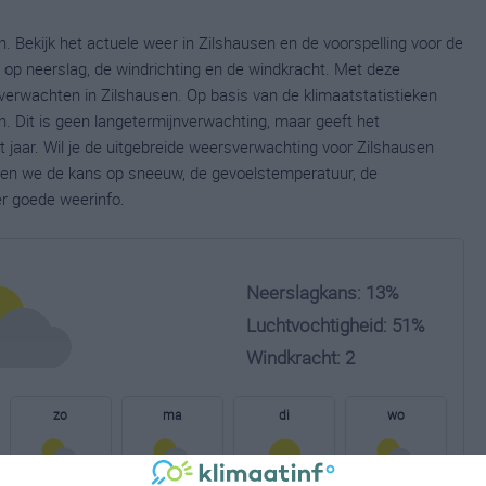
. Bekijk het actuele weer in Zilshausen en de voorspelling voor de
op neerslag, de windrichting en de windkracht. Met deze
verwachten in Zilshausen. Op basis van de klimaatstatistieken
. Dit is geen langetermijnverwachting, maar geeft het
jaar. Wil je de uitgebreide weersverwachting voor Zilshausen
nen we de kans op sneeuw, de gevoelstemperatuur, de
er goede weerinfo.
Neerslagkans: 13%
Luchtvochtigheid: 51%
Windkracht: 2
zo
ma
di
wo