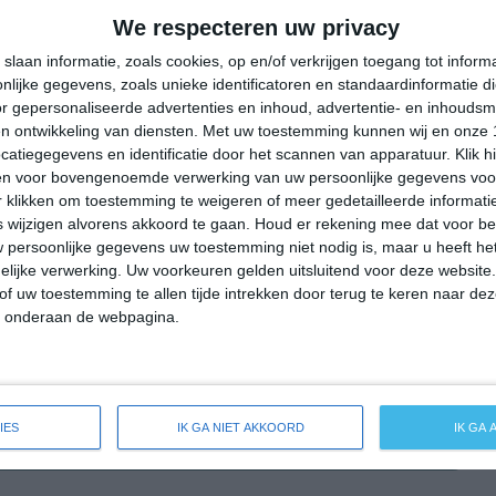
29°
18°
24°
13°
32°
14°
36°
18°
We respecteren uw privacy
19°C
23°C
23°C
20°C
15°C
slaan informatie, zoals cookies, op en/of verkrijgen toegang tot infor
lijke gegevens, zoals unieke identificatoren en standaardinformatie d
r gepersonaliseerde advertenties en inhoud, advertentie- en inhoudsm
n ontwikkeling van diensten.
Met uw toestemming kunnen wij en onze 
11:00
14:00
17:00
20:00
23:00
atiegegevens en identificatie door het scannen van apparatuur. Klik 
en voor bovengenoemde verwerking van uw persoonlijke gegevens voo
 klikken om toestemming te weigeren of meer gedetailleerde informatie
wijzigen alvorens akkoord te gaan.
Houd er rekening mee dat voor b
11:00
14:00
17:00
20:00
23:00
 persoonlijke gegevens uw toestemming niet nodig is, maar u heeft h
lijke verwerking. Uw voorkeuren gelden uitsluitend voor deze website
N 2
NNW 2
NNW 2
N 2
NNO 1
of uw toestemming te allen tijde intrekken door terug te keren naar deze
" onderaan de webpagina.
11:00
14:00
17:00
20:00
23:00
IES
IK GA NIET AKKOORD
IK GA
ide weersverwachting voor Zilshausen