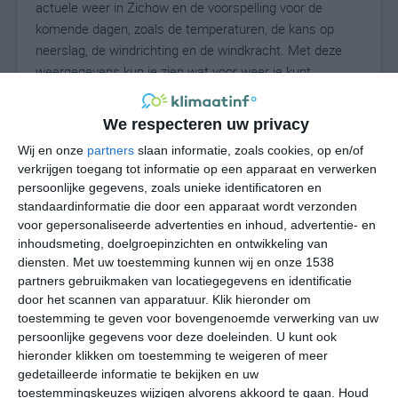
actuele weer in Zichow en de voorspelling voor de
komende dagen, zoals de temperaturen, de kans op
neerslag, de windrichting en de windkracht. Met deze
weergegevens kun je zien wat voor weer je kunt
verwachten in Zichow. Op basis van de
klimaatstatistieken beschrijven we het weer per maand
We respecteren uw privacy
in Zichow. Dit is geen langetermijnverwachting, maar
Wij en onze
partners
slaan informatie, zoals cookies, op en/of
geeft het gemiddelde weerbeeld voor alle maanden van
verkrijgen toegang tot informatie op een apparaat en verwerken
het jaar. Wil je de uitgebreide weersverwachting voor
persoonlijke gegevens, zoals unieke identificatoren en
Zichow zien? Op de pagina met extra weerinformatie
standaardinformatie die door een apparaat wordt verzonden
tonen we de kans op sneeuw, de gevoelstemperatuur,
voor gepersonaliseerde advertenties en inhoud, advertentie- en
de zichtbaarheid, de UV-kracht, de luchtdruk en meer
inhoudsmeting, doelgroepinzichten en ontwikkeling van
goede weerinfo.
diensten.
Met uw toestemming kunnen wij en onze 1538
partners gebruikmaken van locatiegegevens en identificatie
door het scannen van apparatuur. Klik hieronder om
toestemming te geven voor bovengenoemde verwerking van uw
22
persoonlijke gegevens voor deze doeleinden. U kunt ook
N
°C
hieronder klikken om toestemming te weigeren of meer
L
gedetailleerde informatie te bekijken en uw
W
toestemmingskeuzes wijzigen alvorens akkoord te gaan.
Houd