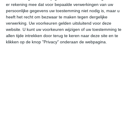
er rekening mee dat voor bepaalde verwerkingen van uw
persoonlijke gegevens uw toestemming niet nodig is, maar u
do
vr
za
zo
ma
heeft het recht om bezwaar te maken tegen dergelijke
verwerking. Uw voorkeuren gelden uitsluitend voor deze
website. U kunt uw voorkeuren wijzigen of uw toestemming te
allen tijde intrekken door terug te keren naar deze site en te
26°
17°
21°
13°
23°
12°
28°
11°
26°
16°
klikken op de knop "Privacy" onderaan de webpagina.
22°C
25°C
26°C
23°C
18°C
16
10:00
13:00
16:00
19:00
22:00
01
10:00
13:00
16:00
19:00
22:00
01
W 2
W 4
W 3
WNW 3
WZW 2
WN
10:00
13:00
16:00
19:00
22:00
01