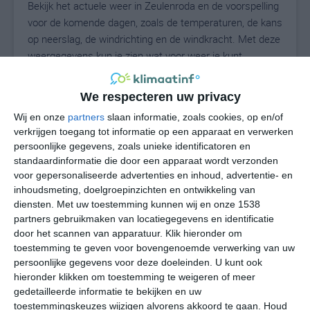
Bekijk het actuele weer in Zeulenroda en de voorspelling
voor de komende dagen, zoals de temperaturen, de kans
op neerslag, de windrichting en de windkracht. Met deze
weergegevens kun je zien wat voor weer je kunt
verwachten in Zeulenroda. Op basis van de
klimaatstatistieken beschrijven we het weer per maand
We respecteren uw privacy
in Zeulenroda. Dit is geen langetermijnverwachting,
Wij en onze
partners
slaan informatie, zoals cookies, op en/of
maar geeft het gemiddelde weerbeeld voor alle
verkrijgen toegang tot informatie op een apparaat en verwerken
maanden van het jaar. Wil je de uitgebreide
persoonlijke gegevens, zoals unieke identificatoren en
weersverwachting voor Zeulenroda zien? Op de pagina
standaardinformatie die door een apparaat wordt verzonden
met extra weerinformatie tonen we de kans op sneeuw,
voor gepersonaliseerde advertenties en inhoud, advertentie- en
de gevoelstemperatuur, de zichtbaarheid, de UV-kracht,
inhoudsmeting, doelgroepinzichten en ontwikkeling van
de luchtdruk en meer goede weerinfo.
diensten.
Met uw toestemming kunnen wij en onze 1538
partners gebruikmaken van locatiegegevens en identificatie
door het scannen van apparatuur. Klik hieronder om
toestemming te geven voor bovengenoemde verwerking van uw
17
persoonlijke gegevens voor deze doeleinden. U kunt ook
N
°C
hieronder klikken om toestemming te weigeren of meer
L
gedetailleerde informatie te bekijken en uw
W
toestemmingskeuzes wijzigen alvorens akkoord te gaan.
Houd