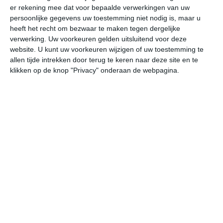
er rekening mee dat voor bepaalde verwerkingen van uw
persoonlijke gegevens uw toestemming niet nodig is, maar u
vr
za
zo
ma
di
heeft het recht om bezwaar te maken tegen dergelijke
verwerking. Uw voorkeuren gelden uitsluitend voor deze
website. U kunt uw voorkeuren wijzigen of uw toestemming te
allen tijde intrekken door terug te keren naar deze site en te
22°
12°
24°
11°
31°
13°
31°
19°
22°
13°
klikken op de knop "Privacy" onderaan de webpagina.
21°C
22°C
20°C
15°C
13°C
11
14:00
17:00
20:00
23:00
02:00
05
14:00
17:00
20:00
23:00
02:00
05
NNW 2
NNW 2
N 1
N 2
N 1
NN
14:00
17:00
20:00
23:00
02:00
05