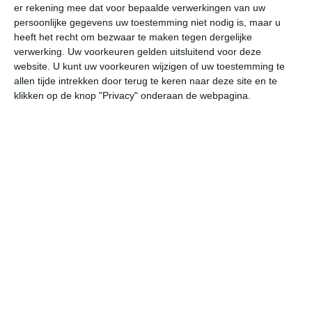
er rekening mee dat voor bepaalde verwerkingen van uw
do
vr
za
zo
ma
persoonlijke gegevens uw toestemming niet nodig is, maar u
heeft het recht om bezwaar te maken tegen dergelijke
verwerking. Uw voorkeuren gelden uitsluitend voor deze
website. U kunt uw voorkeuren wijzigen of uw toestemming te
22°
15°
23°
10°
27°
10°
29°
14°
30°
18°
allen tijde intrekken door terug te keren naar deze site en te
klikken op de knop "Privacy" onderaan de webpagina.
22°C
21°C
18°C
14°C
11°C
10
15:00
18:00
21:00
00:00
03:00
06
15:00
18:00
21:00
00:00
03:00
06
W 3
NW 2
NW 1
NNO 1
NO 1
NO
15:00
18:00
21:00
00:00
03:00
06