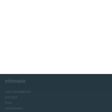
klimaatinfo.nl
klimaat
weer
beste reistijd
informatie
informatie
over klimaatinfo
contact
links
adverteren