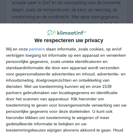
actuele weer in Zerf en de voorspelling voor de komende
dagen, zoals de temperaturen, de kans op neerslag, de
windrichting en de windkracht. Met deze weergegevens
kun je zien wat voor weer je kunt verwachten in Zerf. Op
basis van de klimaatstatistieken beschrijven we het
weer per maand in Zerf. Dit is geen
We respecteren uw privacy
langetermijnverwachting, maar geeft het gemiddelde
Wij en onze
partners
slaan informatie, zoals cookies, op en/of
weerbeeld voor alle maanden van het jaar. Wil je de
verkrijgen toegang tot informatie op een apparaat en verwerken
uitgebreide weersverwachting voor Zerf zien? Op de
persoonlijke gegevens, zoals unieke identificatoren en
pagina met extra weerinformatie tonen we de kans op
standaardinformatie die door een apparaat wordt verzonden
sneeuw, de gevoelstemperatuur, de zichtbaarheid, de
voor gepersonaliseerde advertenties en inhoud, advertentie- en
UV-kracht, de luchtdruk en meer goede weerinfo.
inhoudsmeting, doelgroepinzichten en ontwikkeling van
diensten.
Met uw toestemming kunnen wij en onze 1538
partners gebruikmaken van locatiegegevens en identificatie
door het scannen van apparatuur. Klik hieronder om
18
toestemming te geven voor bovengenoemde verwerking van uw
N
°C
persoonlijke gegevens voor deze doeleinden. U kunt ook
L
hieronder klikken om toestemming te weigeren of meer
W
gedetailleerde informatie te bekijken en uw
toestemmingskeuzes wijzigen alvorens akkoord te gaan.
Houd