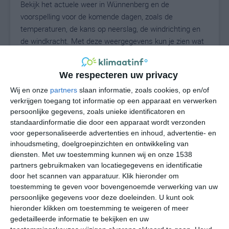
Bekijk het actuele weer in Wünnenberg en de
voorspelling voor de komende dagen, zoals de
temperaturen, de kans op neerslag, de windrichting en
de windkracht. Met deze weergegevens kun je zien wat
voor weer je kunt verwachten in Wünnenberg. Op basis
van de klimaatstatistieken beschrijven we het weer per
We respecteren uw privacy
maand in Wünnenberg. Dit is geen
langetermijnverwachting, maar geeft het gemiddelde
Wij en onze
partners
slaan informatie, zoals cookies, op en/of
verkrijgen toegang tot informatie op een apparaat en verwerken
weerbeeld voor alle maanden van het jaar. Wil je de
persoonlijke gegevens, zoals unieke identificatoren en
uitgebreide weersverwachting voor Wünnenberg zien?
standaardinformatie die door een apparaat wordt verzonden
Op de pagina met extra weerinformatie tonen we de
voor gepersonaliseerde advertenties en inhoud, advertentie- en
kans op sneeuw, de gevoelstemperatuur, de
inhoudsmeting, doelgroepinzichten en ontwikkeling van
zichtbaarheid, de UV-kracht, de luchtdruk en meer goede
diensten.
Met uw toestemming kunnen wij en onze 1538
weerinfo.
partners gebruikmaken van locatiegegevens en identificatie
door het scannen van apparatuur. Klik hieronder om
toestemming te geven voor bovengenoemde verwerking van uw
persoonlijke gegevens voor deze doeleinden. U kunt ook
18
N
hieronder klikken om toestemming te weigeren of meer
°C
gedetailleerde informatie te bekijken en uw
L