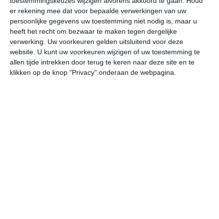
toestemmingskeuzes wijzigen alvorens akkoord te gaan.
Houd
W
er rekening mee dat voor bepaalde verwerkingen van uw
persoonlijke gegevens uw toestemming niet nodig is, maar u
heeft het recht om bezwaar te maken tegen dergelijke
za
zo
ma
di
wo
verwerking. Uw voorkeuren gelden uitsluitend voor deze
website. U kunt uw voorkeuren wijzigen of uw toestemming te
allen tijde intrekken door terug te keren naar deze site en te
25°
9°
30°
16°
24°
17°
21°
10°
26°
9°
klikken op de knop "Privacy" onderaan de webpagina.
23°C
25°C
23°C
17°C
18°C
16
14:00
17:00
20:00
23:00
02:00
05
14:00
17:00
20:00
23:00
02:00
05
ZO 2
ZO 2
OZO 2
ZO 2
ZO 2
ZO