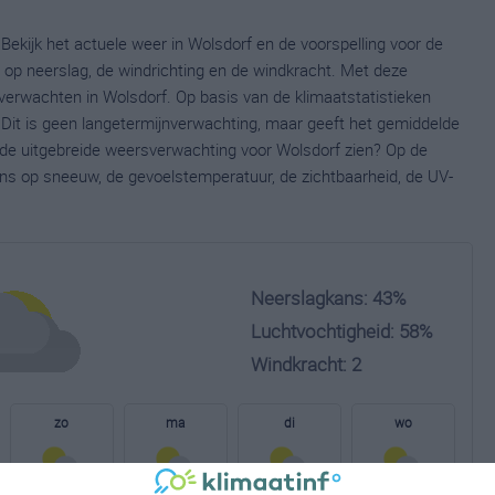
Bekijk het actuele weer in Wolsdorf en de voorspelling voor de
op neerslag, de windrichting en de windkracht. Met deze
verwachten in Wolsdorf. Op basis van de klimaatstatistieken
Dit is geen langetermijnverwachting, maar geeft het gemiddelde
e de uitgebreide weersverwachting voor Wolsdorf zien? Op de
ns op sneeuw, de gevoelstemperatuur, de zichtbaarheid, de UV-
Neerslagkans: 43%
Luchtvochtigheid: 58%
Windkracht: 2
zo
ma
di
wo