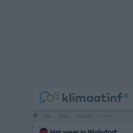
weer
landen
duitsland
wolsdorf
>
>
>
>
Het weer in Wolsdorf