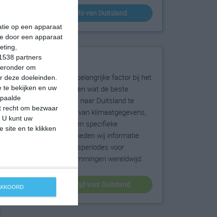
klimaatinfo van Duitsland
matie op een apparaat
ie door een apparaat
eting,
1538 partners
Beste reistijd
hieronder om
Het weer is een belangrijke factor bij het
r deze doeleinden.
reizen. Wil je weten wat de beste
 te bekijken en uw
epaalde
maanden zijn om naar Duitsland te
et recht om bezwaar
reizen? Op basis van klimaatgegevens,
. U kunt uw
weersextremen en specifieke
 site en te klikken
weerinformatie bieden wij informatie
over de beste reisperiodes voor
duizenden bestemmingen wereldwijd.
beste reistijd voor Duitsland
 AKKOORD