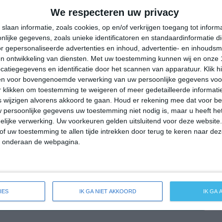
31°
13°
29°
18°
31°
19°
29°
15°
We respecteren uw privacy
23°C
22°C
21°C
16°C
13°C
slaan informatie, zoals cookies, op en/of verkrijgen toegang tot infor
lijke gegevens, zoals unieke identificatoren en standaardinformatie d
r gepersonaliseerde advertenties en inhoud, advertentie- en inhoudsm
n ontwikkeling van diensten.
Met uw toestemming kunnen wij en onze 
14:00
17:00
20:00
23:00
02:00
atiegegevens en identificatie door het scannen van apparatuur. Klik 
en voor bovengenoemde verwerking van uw persoonlijke gegevens voo
 klikken om toestemming te weigeren of meer gedetailleerde informatie
wijzigen alvorens akkoord te gaan.
Houd er rekening mee dat voor b
14:00
17:00
20:00
23:00
02:00
 persoonlijke gegevens uw toestemming niet nodig is, maar u heeft h
lijke verwerking. Uw voorkeuren gelden uitsluitend voor deze website
W 3
W 3
W 2
WNW 2
W 2
of uw toestemming te allen tijde intrekken door terug te keren naar deze
" onderaan de webpagina.
14:00
17:00
20:00
23:00
02:00
IES
IK GA NIET AKKOORD
IK GA
eide weersverwachting voor Wolsdorf