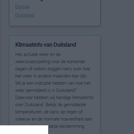
Europa
Duitsland
Klimaatinfo van Duitsland
Het actuele weer en de
weersvoorspelling voor de komende
dagen of weken zeggen niets over hoe
het weer in andere maanden kan zijn.
Wil je een indicatie hebben van hoe het
weer gemiddeld is in Duitsland?
Daarvoor hebben wij handige klimaatinfo
over Duitsland. Bekijk de gemiddelde
temperaturen, de kans op regen of
sneeuw en de normale hoeveelheid aan
zonneschijn voor deze bestemming.