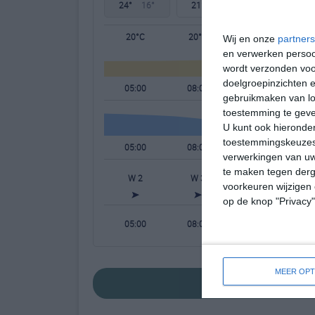
24°
16°
21°
11°
24°
10°
20°C
20°C
22°C
Wij en onze
partners
en verwerken persoon
wordt verzonden voo
doelgroepinzichten e
05:00
08:00
11:00
gebruikmaken van loc
toestemming te gev
U kunt ook hieronder
toestemmingskeuzes 
05:00
08:00
11:00
verwerkingen van uw
te maken tegen derge
W 2
W 3
W 3
voorkeuren wijzigen 
op de knop "Privacy
05:00
08:00
11:00
MEER OPT
bekijk de uitgebr