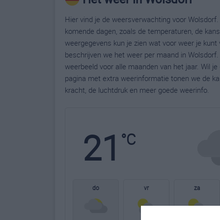
Hier vind je de weersverwachting voor Wolsdorf. 
komende dagen, zoals de temperaturen, de kans 
weergegevens kun je zien wat voor weer je kunt 
beschrijven we het weer per maand in Wolsdorf. 
weerbeeld voor alle maanden van het jaar. Wil j
pagina met extra weerinformatie tonen we de ka
kracht, de luchtdruk en meer goede weerinfo.
21
°C
do
vr
za