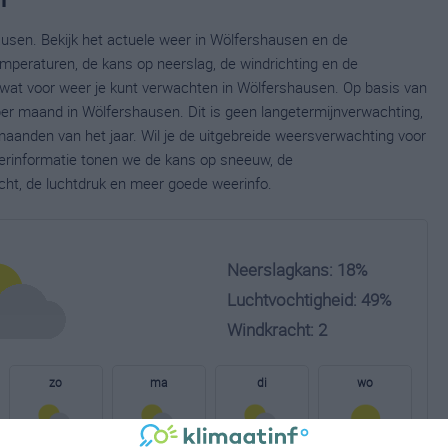
usen. Bekijk het actuele weer in Wölfershausen en de
mperaturen, de kans op neerslag, de windrichting en de
wat voor weer je kunt verwachten in Wölfershausen. Op basis van
per maand in Wölfershausen. Dit is geen langetermijnverwachting,
aanden van het jaar. Wil je de uitgebreide weersverwachting voor
erinformatie tonen we de kans op sneeuw, de
cht, de luchtdruk en meer goede weerinfo.
Neerslagkans: 18%
Luchtvochtigheid: 49%
Windkracht: 2
zo
ma
di
wo