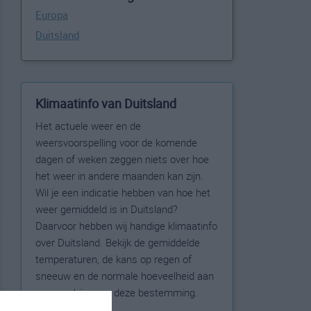
Europa
Duitsland
Klimaatinfo van Duitsland
Het actuele weer en de
weersvoorspelling voor de komende
dagen of weken zeggen niets over hoe
het weer in andere maanden kan zijn.
Wil je een indicatie hebben van hoe het
weer gemiddeld is in Duitsland?
Daarvoor hebben wij handige klimaatinfo
over Duitsland. Bekijk de gemiddelde
temperaturen, de kans op regen of
sneeuw en de normale hoeveelheid aan
zonneschijn voor deze bestemming.