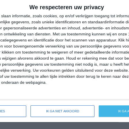
31°
11°
30°
18°
28°
14°
31°
15°
We respecteren uw privacy
12°C
11°C
17°C
21°C
23°C
slaan informatie, zoals cookies, op en/of verkrijgen toegang tot infor
lijke gegevens, zoals unieke identificatoren en standaardinformatie d
r gepersonaliseerde advertenties en inhoud, advertentie- en inhoudsm
n ontwikkeling van diensten.
Met uw toestemming kunnen wij en onze 
03:00
06:00
09:00
12:00
15:00
atiegegevens en identificatie door het scannen van apparatuur. Klik 
en voor bovengenoemde verwerking van uw persoonlijke gegevens voo
 klikken om toestemming te weigeren of meer gedetailleerde informatie
wijzigen alvorens akkoord te gaan.
Houd er rekening mee dat voor b
03:00
06:00
09:00
12:00
15:00
 persoonlijke gegevens uw toestemming niet nodig is, maar u heeft h
lijke verwerking. Uw voorkeuren gelden uitsluitend voor deze website
NW 1
NNW 1
NNW 2
NNW 2
NNW 2
of uw toestemming te allen tijde intrekken door terug te keren naar deze
" onderaan de webpagina.
03:00
06:00
09:00
12:00
15:00
IES
IK GA NIET AKKOORD
IK GA
de weersverwachting voor Wölfershausen