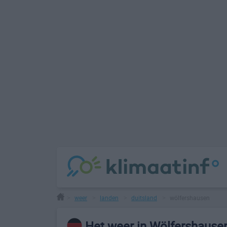
weer
landen
duitsland
wölfershausen
>
>
>
>
Het weer in Wölfershause