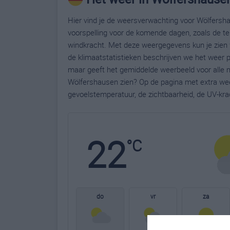
Hier vind je de weersverwachting voor Wölfersha
voorspelling voor de komende dagen, zoals de te
windkracht. Met deze weergegevens kun je zien 
de klimaatstatistieken beschrijven we het weer 
maar geeft het gemiddelde weerbeeld voor alle m
Wölfershausen zien? Op de pagina met extra we
gevoelstemperatuur, de zichtbaarheid, de UV-kra
22
°C
do
vr
za