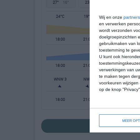
27°
16°
23°
11°
26°
9°
24°C
19°C
15°C
Wij en onze
partners
en verwerken persoon
wordt verzonden voo
doelgroepinzichten e
18:00
21:00
00:00
gebruikmaken van loc
toestemming te gev
U kunt ook hieronder
toestemmingskeuzes 
18:00
21:00
00:00
verwerkingen van uw
te maken tegen derge
WNW 3
NW 2
NNW 1
N
voorkeuren wijzigen 
op de knop "Privacy
18:00
21:00
00:00
MEER OPT
bekijk de uitgebrei