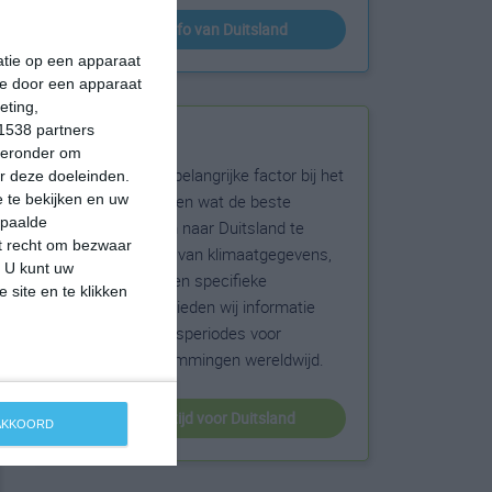
klimaatinfo van Duitsland
matie op een apparaat
ie door een apparaat
eting,
1538 partners
Beste reistijd
hieronder om
Het weer is een belangrijke factor bij het
r deze doeleinden.
reizen. Wil je weten wat de beste
 te bekijken en uw
epaalde
maanden zijn om naar Duitsland te
et recht om bezwaar
reizen? Op basis van klimaatgegevens,
. U kunt uw
weersextremen en specifieke
 site en te klikken
weerinformatie bieden wij informatie
over de beste reisperiodes voor
duizenden bestemmingen wereldwijd.
beste reistijd voor Duitsland
 AKKOORD