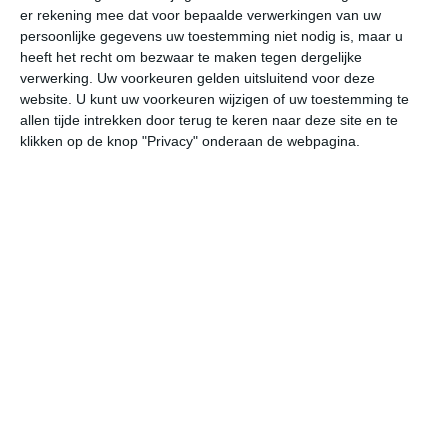
er rekening mee dat voor bepaalde verwerkingen van uw
persoonlijke gegevens uw toestemming niet nodig is, maar u
za
zo
ma
di
wo
heeft het recht om bezwaar te maken tegen dergelijke
verwerking. Uw voorkeuren gelden uitsluitend voor deze
website. U kunt uw voorkeuren wijzigen of uw toestemming te
allen tijde intrekken door terug te keren naar deze site en te
23°
8°
30°
13°
21°
14°
20°
11°
22°
9°
klikken op de knop "Privacy" onderaan de webpagina.
22°C
18°C
14°C
13°C
13°C
17
18:00
21:00
00:00
03:00
06:00
09
18:00
21:00
00:00
03:00
06:00
09
ZZO 2
O 1
OZO 2
OZO 2
OZO 2
ZO
18:00
21:00
00:00
03:00
06:00
09