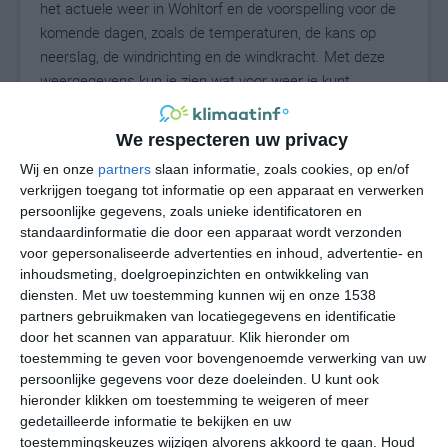
het actuele weer in Wohltorf en de voorspelling voor de
komende dagen, zoals de temperaturen, de kans op
neerslag, de windrichting en de windkracht. Met deze
weergegevens kun je zien wat voor weer je kunt
verwachten in Wohltorf. Op basis van de
klimaatstatistieken beschrijven we het weer per maand
We respecteren uw privacy
in Wohltorf. Dit is geen langetermijnverwachting, maar
Wij en onze
partners
slaan informatie, zoals cookies, op en/of
geeft het gemiddelde weerbeeld voor alle maanden van
verkrijgen toegang tot informatie op een apparaat en verwerken
het jaar. Wil je de uitgebreide weersverwachting voor
persoonlijke gegevens, zoals unieke identificatoren en
Wohltorf zien? Op de pagina met extra weerinformatie
standaardinformatie die door een apparaat wordt verzonden
tonen we de kans op sneeuw, de gevoelstemperatuur,
voor gepersonaliseerde advertenties en inhoud, advertentie- en
de zichtbaarheid, de UV-kracht, de luchtdruk en meer
inhoudsmeting, doelgroepinzichten en ontwikkeling van
goede weerinfo.
diensten.
Met uw toestemming kunnen wij en onze 1538
partners gebruikmaken van locatiegegevens en identificatie
door het scannen van apparatuur. Klik hieronder om
toestemming te geven voor bovengenoemde verwerking van uw
17
persoonlijke gegevens voor deze doeleinden. U kunt ook
N
°C
hieronder klikken om toestemming te weigeren of meer
L
gedetailleerde informatie te bekijken en uw
W
toestemmingskeuzes wijzigen alvorens akkoord te gaan.
Houd