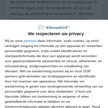
het actuele weer in Wittibreut en de voorspelling voor de
komende dagen, zoals de temperaturen, de kans op
neerslag, de windrichting en de windkracht. Met deze
weergegevens kun je zien wat voor weer je kunt
verwachten in Wittibreut. Op basis van de
klimaatstatistieken beschrijven we het weer per maand
We respecteren uw privacy
in Wittibreut. Dit is geen langetermijnverwachting, maar
Wij en onze
partners
slaan informatie, zoals cookies, op en/of
geeft het gemiddelde weerbeeld voor alle maanden van
verkrijgen toegang tot informatie op een apparaat en verwerken
het jaar. Wil je de uitgebreide weersverwachting voor
persoonlijke gegevens, zoals unieke identificatoren en
Wittibreut zien? Op de pagina met extra weerinformatie
standaardinformatie die door een apparaat wordt verzonden
tonen we de kans op sneeuw, de gevoelstemperatuur,
voor gepersonaliseerde advertenties en inhoud, advertentie- en
de zichtbaarheid, de UV-kracht, de luchtdruk en meer
inhoudsmeting, doelgroepinzichten en ontwikkeling van
goede weerinfo.
diensten.
Met uw toestemming kunnen wij en onze 1538
partners gebruikmaken van locatiegegevens en identificatie
door het scannen van apparatuur. Klik hieronder om
toestemming te geven voor bovengenoemde verwerking van uw
23
persoonlijke gegevens voor deze doeleinden. U kunt ook
N
°C
hieronder klikken om toestemming te weigeren of meer
L
gedetailleerde informatie te bekijken en uw
W
toestemmingskeuzes wijzigen alvorens akkoord te gaan.
Houd