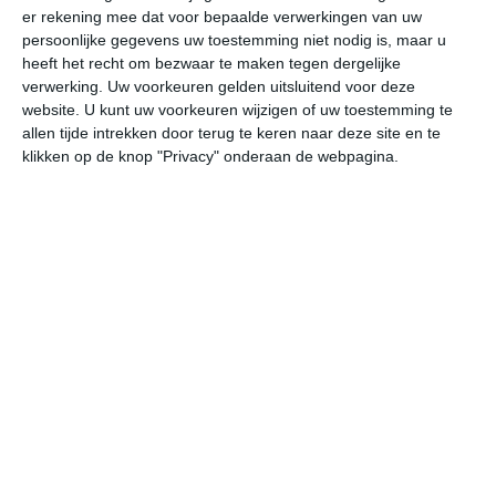
er rekening mee dat voor bepaalde verwerkingen van uw
persoonlijke gegevens uw toestemming niet nodig is, maar u
za
zo
ma
di
wo
heeft het recht om bezwaar te maken tegen dergelijke
verwerking. Uw voorkeuren gelden uitsluitend voor deze
website. U kunt uw voorkeuren wijzigen of uw toestemming te
allen tijde intrekken door terug te keren naar deze site en te
28°
14°
31°
16°
32°
18°
31°
18°
30°
17°
klikken op de knop "Privacy" onderaan de webpagina.
25°C
19°C
17°C
16°C
19°C
24
20:00
23:00
02:00
05:00
08:00
11
20:00
23:00
02:00
05:00
08:00
11
O 1
ONO 1
ONO 2
ONO 2
O 2
OZ
20:00
23:00
02:00
05:00
08:00
11