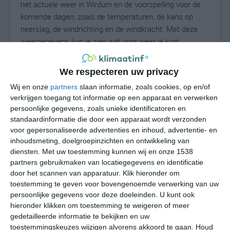
het actuele weer in Wirdum en de voorspelling voor de
komende dagen, zoals de temperaturen, de kans op
neerslag, de windrichting en de windkracht. Met deze
weergegevens kun je zien wat voor weer je kunt
verwachten in Wirdum. Op basis van de
klimaatstatistieken beschrijven we het weer per maand
We respecteren uw privacy
in Wirdum. Dit is geen langetermijnverwachting, maar
Wij en onze
partners
slaan informatie, zoals cookies, op en/of
geeft het gemiddelde weerbeeld voor alle maanden van
verkrijgen toegang tot informatie op een apparaat en verwerken
het jaar. Wil je de uitgebreide weersverwachting voor
persoonlijke gegevens, zoals unieke identificatoren en
Wirdum zien? Op de pagina met extra weerinformatie
standaardinformatie die door een apparaat wordt verzonden
tonen we de kans op sneeuw, de gevoelstemperatuur,
voor gepersonaliseerde advertenties en inhoud, advertentie- en
de zichtbaarheid, de UV-kracht, de luchtdruk en meer
inhoudsmeting, doelgroepinzichten en ontwikkeling van
goede weerinfo.
diensten.
Met uw toestemming kunnen wij en onze 1538
partners gebruikmaken van locatiegegevens en identificatie
door het scannen van apparatuur. Klik hieronder om
toestemming te geven voor bovengenoemde verwerking van uw
17
persoonlijke gegevens voor deze doeleinden. U kunt ook
N
°C
hieronder klikken om toestemming te weigeren of meer
L
gedetailleerde informatie te bekijken en uw
W
toestemmingskeuzes wijzigen alvorens akkoord te gaan.
Houd