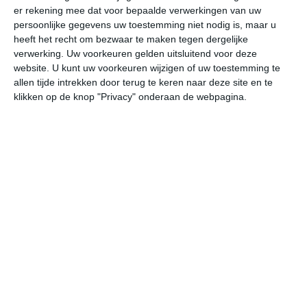
er rekening mee dat voor bepaalde verwerkingen van uw
persoonlijke gegevens uw toestemming niet nodig is, maar u
vr
za
zo
ma
di
heeft het recht om bezwaar te maken tegen dergelijke
verwerking. Uw voorkeuren gelden uitsluitend voor deze
website. U kunt uw voorkeuren wijzigen of uw toestemming te
allen tijde intrekken door terug te keren naar deze site en te
19°
15°
22°
11°
26°
14°
19°
14°
19°
13°
klikken op de knop "Privacy" onderaan de webpagina.
18°C
19°C
18°C
17°C
15°C
13
12:00
15:00
18:00
21:00
00:00
03
12:00
15:00
18:00
21:00
00:00
03
WNW 3
WNW 3
NW 2
NW 1
Z 1
ZO
12:00
15:00
18:00
21:00
00:00
03