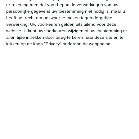
er rekening mee dat voor bepaalde verwerkingen van uw
persoonlijke gegevens uw toestemming niet nodig is, maar u
vr
za
zo
ma
di
heeft het recht om bezwaar te maken tegen dergelijke
verwerking. Uw voorkeuren gelden uitsluitend voor deze
website. U kunt uw voorkeuren wijzigen of uw toestemming te
allen tijde intrekken door terug te keren naar deze site en te
19°
13°
23°
10°
26°
14°
20°
13°
18°
11°
klikken op de knop "Privacy" onderaan de webpagina.
14°C
11°C
10°C
11°C
18°C
21
22:00
01:00
04:00
07:00
10:00
13
22:00
01:00
04:00
07:00
10:00
13
WNW 1
Z 1
ZZO 1
ZZO 1
ZZW 1
ZW
22:00
01:00
04:00
07:00
10:00
13