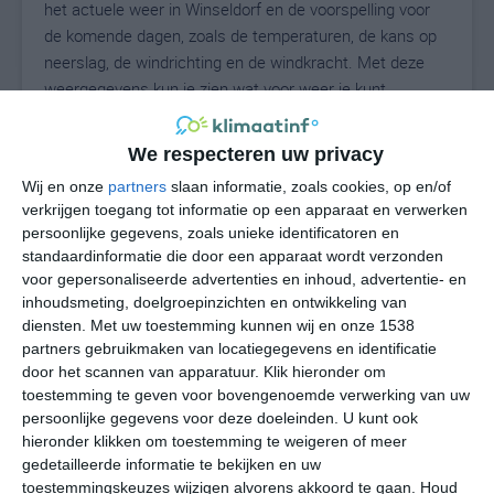
het actuele weer in Winseldorf en de voorspelling voor
de komende dagen, zoals de temperaturen, de kans op
neerslag, de windrichting en de windkracht. Met deze
weergegevens kun je zien wat voor weer je kunt
verwachten in Winseldorf. Op basis van de
klimaatstatistieken beschrijven we het weer per maand
We respecteren uw privacy
in Winseldorf. Dit is geen langetermijnverwachting, maar
Wij en onze
partners
slaan informatie, zoals cookies, op en/of
geeft het gemiddelde weerbeeld voor alle maanden van
verkrijgen toegang tot informatie op een apparaat en verwerken
het jaar. Wil je de uitgebreide weersverwachting voor
persoonlijke gegevens, zoals unieke identificatoren en
Winseldorf zien? Op de pagina met extra weerinformatie
standaardinformatie die door een apparaat wordt verzonden
tonen we de kans op sneeuw, de gevoelstemperatuur,
voor gepersonaliseerde advertenties en inhoud, advertentie- en
de zichtbaarheid, de UV-kracht, de luchtdruk en meer
inhoudsmeting, doelgroepinzichten en ontwikkeling van
goede weerinfo.
diensten.
Met uw toestemming kunnen wij en onze 1538
partners gebruikmaken van locatiegegevens en identificatie
door het scannen van apparatuur. Klik hieronder om
toestemming te geven voor bovengenoemde verwerking van uw
17
persoonlijke gegevens voor deze doeleinden. U kunt ook
N
°C
hieronder klikken om toestemming te weigeren of meer
L
gedetailleerde informatie te bekijken en uw
W
toestemmingskeuzes wijzigen alvorens akkoord te gaan.
Houd